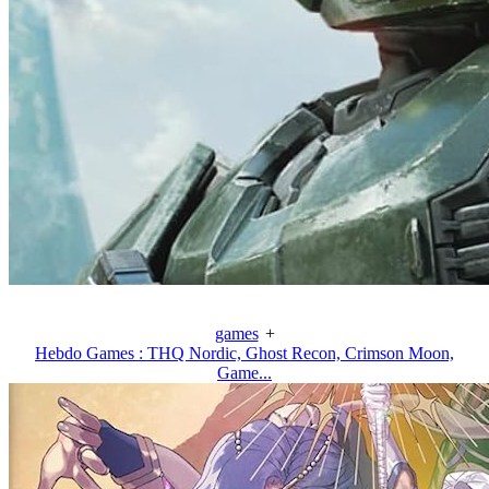
games
+
Hebdo Games : THQ Nordic, Ghost Recon, Crimson Moon,
Game...