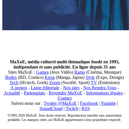
MaXoE, média culturel multi-thématique fondé en 1995,
indépendant et sans publicité. En ligne depuis 31 ans
Sites MaXoE :
Games
(Jeux Vidéo)
Rama
(Cinéma, Musique)
Bulles
(BD, Comics)
Kissa
(Manga, Japon)
Style
(Expo, Design)
Tech
(Hi-tech, Geek)
Zoom
(Société, Sport)
TV
(Emissions)
A propos
-
Ligne éditoriale
-
Nos sites
-
Nos Rendez-Vous
-
Actualité
-
Partenariats
-
Rejoindre MaXoE
-
Informations légales
-
Contact
Suivez-nous sur :
Twitter @MaXoE
|
Facebook
|
Youtube
|
SoundCloud
|
Twitch
|
RSS
©1995-2026 MaXoE. Tous droits réservés. Reproduction interdite sans autorisation
préalable. Les marques citées sur MaXoE appartiennent à leur propriétaire respectif.