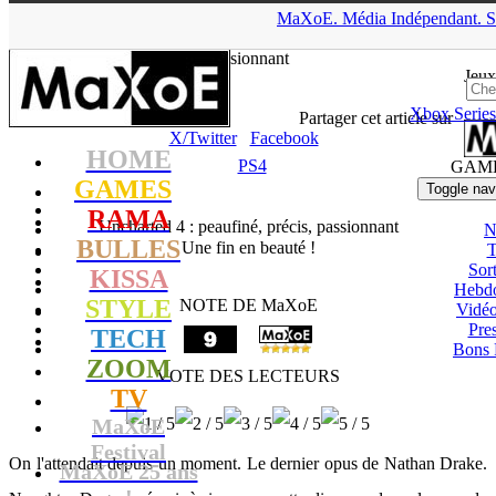
▲
MaXoE.
Média
Indépendant.
S
MaXoE
>
GAMES
>
Tests
>
PS4
>
Uncharted 4 : peaufiné, précis,
passionnant
Jeux
Xbox Series
tof
- 13.06.16, 19:14
Partager cet article sur
X/Twitter
Facebook
HOME
PS4
GAM
GAMES
Toggle nav
RAMA
Uncharted 4 : peaufiné, précis, passionnant
N
BULLES
Une fin en beauté !
T
Sort
KISSA
Hebd
STYLE
NOTE DE MaXoE
Vidé
Pres
TECH
Bons 
ZOOM
VOTE DES LECTEURS
TV
MaXoE
Festival
On l'attendait depuis un moment. Le dernier opus de Nathan Drake.
MaXoE 25 ans
!