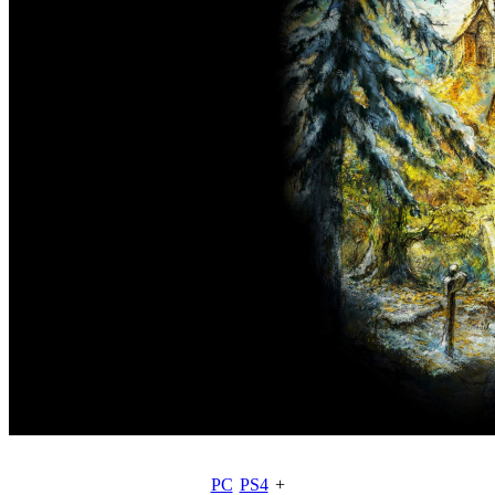
PC
PS4
+