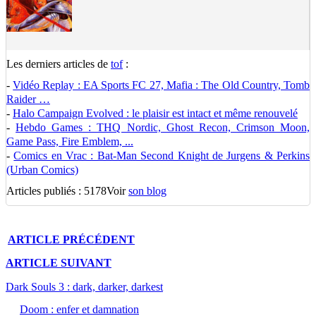
Les derniers articles de
tof
:
-
Vidéo Replay : EA Sports FC 27, Mafia : The Old Country, Tomb
Raider …
-
Halo Campaign Evolved : le plaisir est intact et même renouvelé
-
Hebdo Games : THQ Nordic, Ghost Recon, Crimson Moon,
Game Pass, Fire Emblem, ...
-
Comics en Vrac : Bat-Man Second Knight de Jurgens & Perkins
(Urban Comics)
Articles publiés : 5178
Voir
son blog
ARTICLE
PRÉCÉDENT
ARTICLE
SUIVANT
Dark Souls 3 : dark, darker, darkest
Doom : enfer et damnation