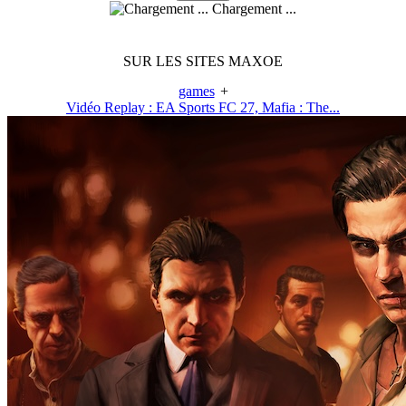
Chargement ...
SUR LES SITES MAXOE
games
+
Vidéo Replay : EA Sports FC 27, Mafia : The...