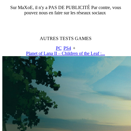
Sur
MaXoE
, il n'y a
PAS DE PUBLICITÉ
Par contre, vous
pouvez nous en faire sur les réseaux sociaux
AUTRES
TESTS
GAMES
PC
PS4
+
Planet of Lana II – Children of the Leaf :...