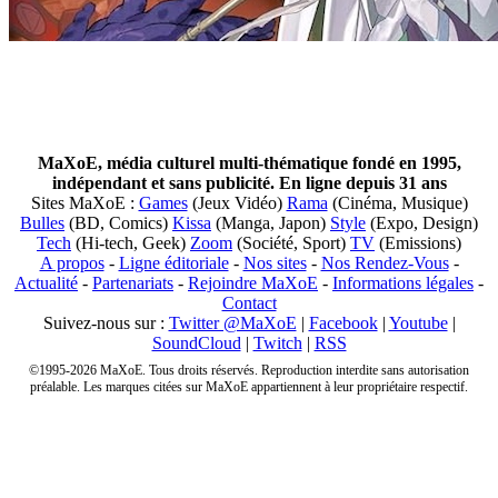
MaXoE, média culturel multi-thématique fondé en 1995,
indépendant et sans publicité. En ligne depuis 31 ans
Sites MaXoE :
Games
(Jeux Vidéo)
Rama
(Cinéma, Musique)
Bulles
(BD, Comics)
Kissa
(Manga, Japon)
Style
(Expo, Design)
Tech
(Hi-tech, Geek)
Zoom
(Société, Sport)
TV
(Emissions)
A propos
-
Ligne éditoriale
-
Nos sites
-
Nos Rendez-Vous
-
Actualité
-
Partenariats
-
Rejoindre MaXoE
-
Informations légales
-
Contact
Suivez-nous sur :
Twitter @MaXoE
|
Facebook
|
Youtube
|
SoundCloud
|
Twitch
|
RSS
©1995-2026 MaXoE. Tous droits réservés. Reproduction interdite sans autorisation
préalable. Les marques citées sur MaXoE appartiennent à leur propriétaire respectif.