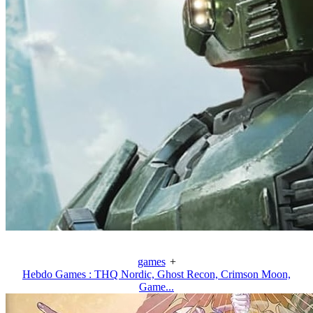
games
+
Hebdo Games : THQ Nordic, Ghost Recon, Crimson Moon,
Game...