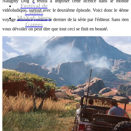
Naughty Dog a réussi à imposer cette licence dans le monde
Festival de
vidéoludique, surtout avec le deuxième épisode. Voici donc le 4ème
Cannes
MaXoE Show
voyage annoncé comme le dernier de la série par l'éditeur. Sans rien
Games
vous dévoiler on peut dire que tout ceci se finit en beauté.