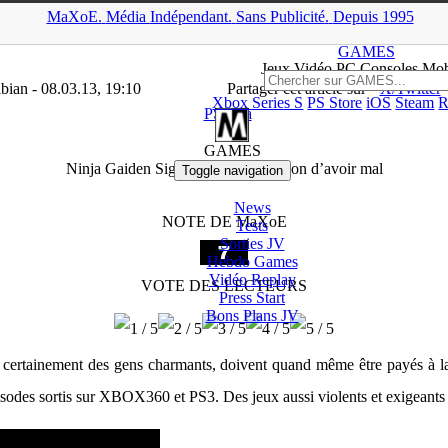
MaXoE.
Média
Indépendant.
▲
Sans Pub
licité
.
Depuis 1995
>
GAMES
>
Tests
>
PS Vita
>
Ninja Gaiden Sigma Plus 2 : c’est bon d
GAMES
Jeux
Vidéo
PC Consoles Mob
ian - 08.03.13, 19:10
Partager cet article sur
X/Twitter
Xbox Series S
PS Store
iOS
Steam
R
PS Vita
GAMES
Ninja Gaiden Sigma Plus 2 : c’est bon d’avoir mal
Toggle navigation
News
NOTE DE MaXoE
Tests
Sorties
JV
Hebdo Games
Vidéo
Replay
VOTE DES LECTEURS
Press Start
Bons Plans
JV
nt certainement des gens charmants, doivent quand même être payés à la
odes sortis sur XBOX360 et PS3. Des jeux aussi violents et exigeants q