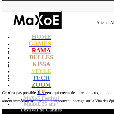
MaXoE
ArtemusAlb
HOME
GAMES
RAMA
BULLES
KISSA
STYLE
TECH
ZOOM
TV
Ce n'est pas possible. Les gens qui créent des titres de jeux, qui so
MaXoE Festival
auront immédiatement reconnu un nouveau portage sur la Vita des épis
MaXoE 25 ans !
Festival de Cannes