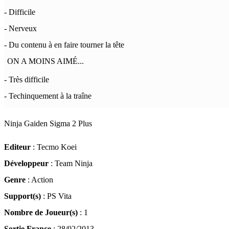
- Difficile
- Nerveux
- Du contenu à en faire tourner la tête
ON A MOINS AIMÉ...
- Très difficile
- Techinquement à la traîne
Ninja Gaiden Sigma 2 Plus
Editeur
: Tecmo Koei
Développeur
: Team Ninja
Genre
: Action
Support(s)
: PS Vita
Nombre de Joueur(s)
: 1
Sortie France
: 28/02/2013