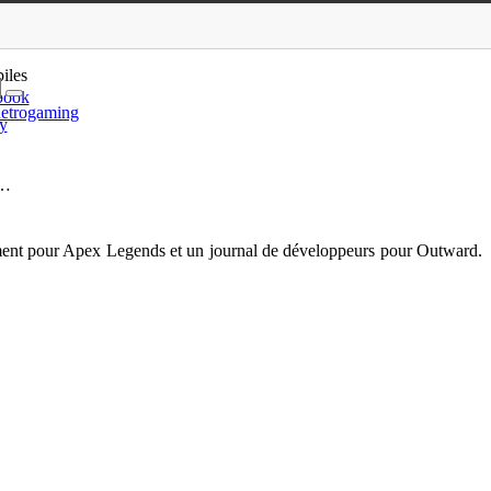
 Legends, Outward, …
iles
book
etrogaming
y
 …
ement pour Apex Legends et un journal de développeurs pour Outward.