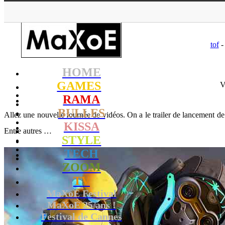
MaXoE
>
GAMES
tof
-
HOME
GAMES
V
RAMA
BULLES
Allez une nouvelle fournée de vidéos. On a le trailer de lancement
KISSA
Entre autres …
STYLE
TECH
ZOOM
TV
MaXoE Festival
MaXoE 25 ans !
Festival de Cannes