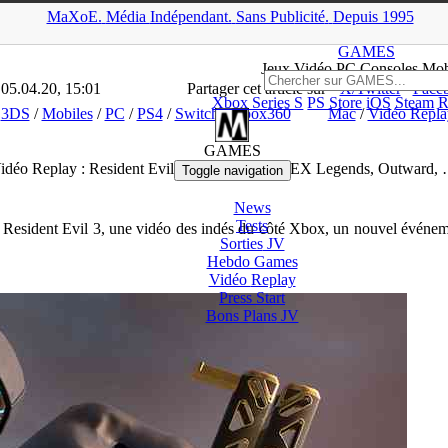
MaXoE.
Média
Indépendant.
▲
Sans Pub
licité
.
Depuis 1995
>
Dossiers
>
3DS
>
Vidéo Replay : Resident Evil 3, ID@Xbox, APEX
GAMES
Jeux
Vidéo
PC Consoles Mob
 05.04.20, 15:01
Partager cet article sur
X/Twitter
Face
Xbox Series S
PS Store
iOS
Steam
R
3DS
/
Mobiles
/
PC
/
PS4
/
Switch
/
Xbox360
Mac
/
Vidéo Repla
GAMES
idéo Replay : Resident Evil 3, ID@Xbox, APEX Legends, Outward,
Toggle navigation
News
Tests
 de Resident Evil 3, une vidéo des indés du côté Xbox, un nouvel évén
Sorties
JV
Hebdo Games
Vidéo
Replay
Press Start
Bons Plans
JV