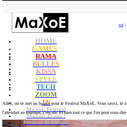
tof
-
HOME
GAMES
RAMA
BULLES
KISSA
STYLE
TECH
ZOOM
TV
Allez, on se met au boulot pour le Festival MaXoE. Vous savez, le mom
MaXoE Festival
l'attendait au tournant, c'est sûr. Et bien tout ce que l'on peut vous dire
MaXoE 25 ans !
Festival de Cannes