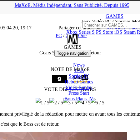
MaXoE.
Média
Indépendant.
▲
Sans Pub
licité
.
Depuis 1995
MaXoE
>
GAMES
>
Tests
>
PC
>
Gears 5 : le patron est de retour
GAMES
Jeux
Vidéo
PC Consoles Mob
 05.04.20, 19:17
Partager cet article sur
X/Twitter
Face
Xbox Series S
PS Store
iOS
Steam
R
PC
/
Xbox One
GAMES
Gears 5 : le patron est de retour
Toggle navigation
News
NOTE DE MaXoE
Tests
Sorties
JV
Hebdo Games
Vidéo
Replay
VOTE DES LECTEURS
Press Start
Bons Plans
JV
ent privilégié de la rédaction pour mettre en avant tous les contenus 
 c'est que le Boss est de retour.