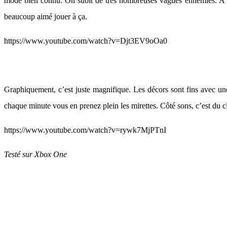
mode bien connu. On subit de très nombreuses vagues ennemies. A vou
beaucoup aimé jouer à ça.
https://www.youtube.com/watch?v=Djt3EV9oOa0
Graphiquement, c’est juste magnifique. Les décors sont fins avec une
chaque minute vous en prenez plein les mirettes. Côté sons, c’est du c
https://www.youtube.com/watch?v=rywk7MjPTnI
Testé sur Xbox One