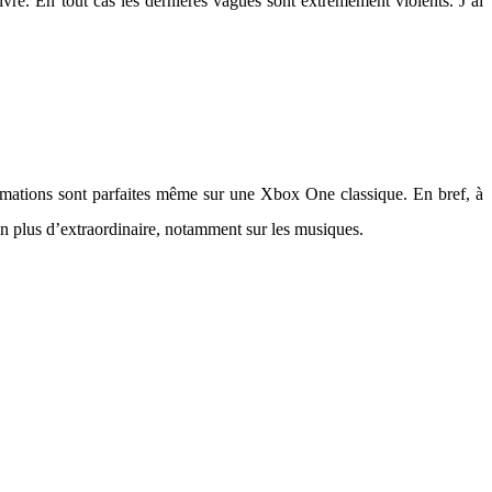
re. En tout cas les dernières vagues sont extrêmement violents. J’ai
animations sont parfaites même sur une Xbox One classique. En bref, à
non plus d’extraordinaire, notamment sur les musiques.