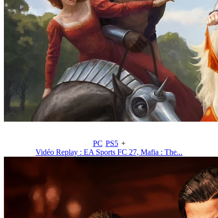
PC
PS5
+
Vidéo Replay : EA Sports FC 27, Mafia : The...