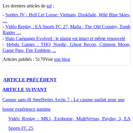
Les derniers articles de
tof
:
-
Sorties JV : Hell Let Loose: Vietnam, Duskfade, Wild Blue Skies,
…
-
Vidéo Replay : EA Sports FC 27, Mafia : The Old Country, Tomb
Raider …
-
Halo Campaign Evolved : le plaisir est intact et même renouvelé
-
Hebdo Games : THQ Nordic, Ghost Recon, Crimson Moon,
Game Pass, Fire Emblem, ...
Articles publiés : 5179
Voir
son blog
ARTICLE
PRÉCÉDENT
ARTICLE
SUIVANT
Casque sans-fil SteelSeries Arctis 7 : Le casque parfait pour une
bonne expérience gaming
Vidéo Replay : MK1, Exoborne, MultiVersus, Payday 3, EA
Sports FC 25