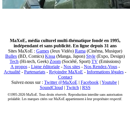
MaXoE, média culturel multi-thématique fondé en 1995,
indépendant et sans publicité. En ligne depuis 31 ans
Sites MaXoE :
Games
(Jeux Vidéo)
Rama
(Cinéma, Musique)
Bulles
(BD, Comics)
Kissa
(Manga, Japon)
Style
(Expo, Design)
Tech
(Hi-tech, Geek)
Zoom
(Société, Sport)
TV
(Emissions)
A propos
-
Ligne éditoriale
-
Nos sites
-
Nos Rendez-Vous
-
Actualité
-
Partenariats
-
Rejoindre MaXoE
-
Informations légales
-
Contact
Suivez-nous sur :
Twitter @MaXoE
|
Facebook
|
Youtube
|
SoundCloud
|
Twitch
|
RSS
©1995-2026 MaXoE. Tous droits réservés. Reproduction interdite sans autorisation
préalable. Les marques citées sur MaXoE appartiennent à leur propriétaire respectif.