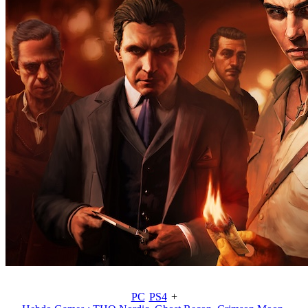
PC
PS4
+