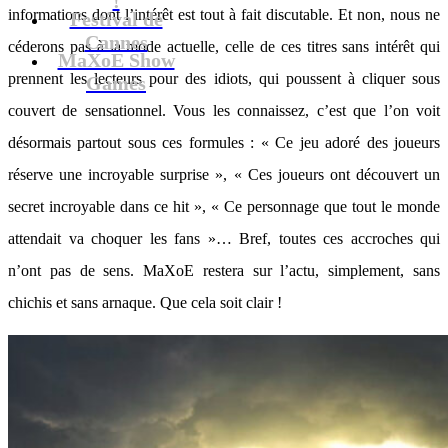
informations dont l’intérêt est tout à fait discutable. Et non, nous ne
Festival de
Cannes
céderons pas à la mode actuelle, celle de ces titres sans intérêt qui
MaXoE Show
prennent les lecteurs pour des idiots, qui poussent à cliquer sous
Games
couvert de sensationnel. Vous les connaissez, c’est que l’on voit
désormais partout sous ces formules : « Ce jeu adoré des joueurs
réserve une incroyable surprise », « Ces joueurs ont découvert un
secret incroyable dans ce hit », « Ce personnage que tout le monde
attendait va choquer les fans »… Bref, toutes ces accroches qui
n’ont pas de sens. MaXoE restera sur l’actu, simplement, sans
chichis et sans arnaque. Que cela soit clair !