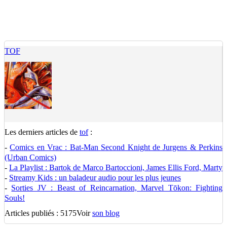
TOF
Les derniers articles de
tof
:
-
Comics en Vrac : Bat-Man Second Knight de Jurgens & Perkins
(Urban Comics)
-
La Playlist : Bartok de Marco Bartoccioni, James Ellis Ford, Marty
-
Streamy Kids : un baladeur audio pour les plus jeunes
-
Sorties JV : Beast of Reincarnation, Marvel Tōkon: Fighting
Souls!
Articles publiés : 5175
Voir
son blog