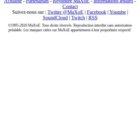
Actualité
-
Partenariats
-
Rejoindre MaXoE
-
Informations légales
-
Contact
Suivez-nous sur :
Twitter @MaXoE
|
Facebook
|
Youtube
|
SoundCloud
|
Twitch
|
RSS
©1995-2026 MaXoE. Tous droits réservés. Reproduction interdite sans autorisation
préalable. Les marques citées sur MaXoE appartiennent à leur propriétaire respectif.