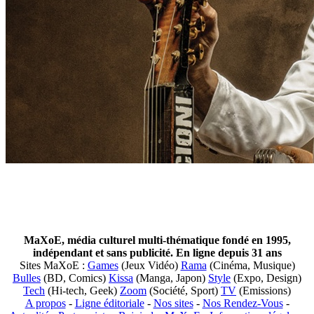
MaXoE, média culturel multi-thématique fondé en 1995,
indépendant et sans publicité. En ligne depuis 31 ans
Sites MaXoE :
Games
(Jeux Vidéo)
Rama
(Cinéma, Musique)
Bulles
(BD, Comics)
Kissa
(Manga, Japon)
Style
(Expo, Design)
Tech
(Hi-tech, Geek)
Zoom
(Société, Sport)
TV
(Emissions)
A propos
-
Ligne éditoriale
-
Nos sites
-
Nos Rendez-Vous
-