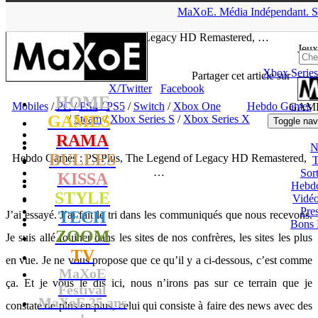
▲
MaXoE.
Média
Indépendant.
S
MaXoE
>
GAMES
>
Dossiers
>
Mobiles
>
Hebdo Games : PS
Plus, The Legend of Legacy HD Remastered, …
Jeux
Xbox Series
tof
- 30.09.23, 15:23
Partager cet article sur
X/Twitter
Facebook
HOME
Mobiles
/
PC
/
PS4
/
PS5
/
Switch
/
Xbox One
Hebdo Games
GAM
GAMES
/
Steam
/
Xbox Series S
/
Xbox Series X
Toggle nav
RAMA
N
BULLES
Hebdo Games : PS Plus, The Legend of Legacy HD Remastered,
T
…
Sort
KISSA
Hebd
STYLE
Vidé
Pres
TECH
J’ai essayé. J’ai fait le tri dans les communiqués que nous recevons.
Bons 
ZOOM
Je suis allé fouiner dans les sites de nos confrères, les sites les plus
TV
en vue. Je ne vous propose que ce qu’il y a ci-dessous, c’est comme
MaXoE
ça. Et je vous le dis ici, nous n’irons pas sur ce terrain que je
Festival
MaXoE 25 ans
constate de plus en plus, celui qui consiste à faire des news avec des
!