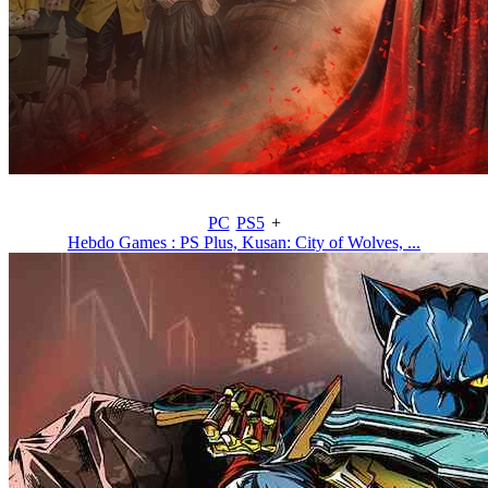
PC
PS5
+
Hebdo Games : PS Plus, Kusan: City of Wolves, ...