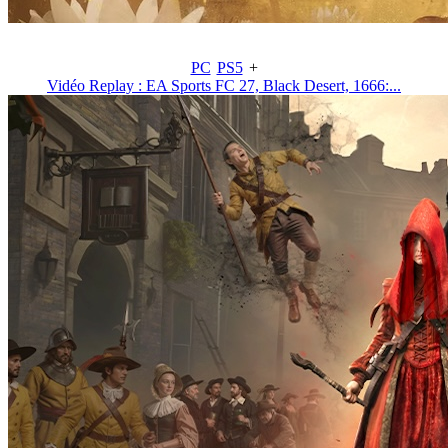
PC
PS5
+
Vidéo Replay : EA Sports FC 27, Black Desert, 1666:...