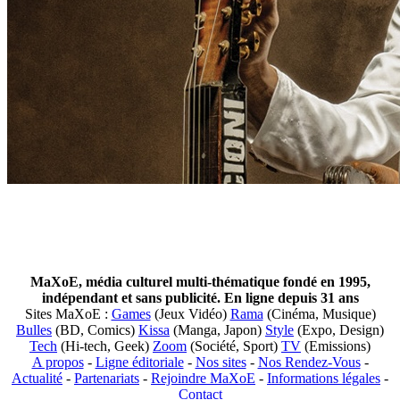
MaXoE, média culturel multi-thématique fondé en 1995,
indépendant et sans publicité. En ligne depuis 31 ans
Sites MaXoE :
Games
(Jeux Vidéo)
Rama
(Cinéma, Musique)
Bulles
(BD, Comics)
Kissa
(Manga, Japon)
Style
(Expo, Design)
Tech
(Hi-tech, Geek)
Zoom
(Société, Sport)
TV
(Emissions)
A propos
-
Ligne éditoriale
-
Nos sites
-
Nos Rendez-Vous
-
Actualité
-
Partenariats
-
Rejoindre MaXoE
-
Informations légales
-
Contact