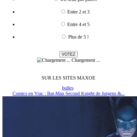
Entre 2 et 3
Entre 4 et 5
Plus de 5 !
Chargement ...
SUR LES SITES MAXOE
bulles
Comics en Vrac : Bat-Man Second Knight de Jurgens &...