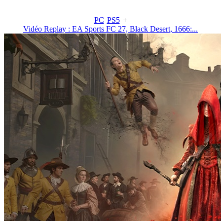
PC
PS5
+
Vidéo Replay : EA Sports FC 27, Black Desert, 1666:...