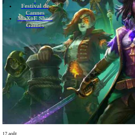
Festival de
Cannes
MaXoE Show
Games
17 août