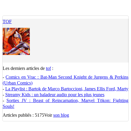
TOF
Les derniers articles de
tof
:
-
Comics en Vrac : Bat-Man Second Knight de Jurgens & Perkins
(Urban Comics)
-
La Playlist : Bartok de Marco Bartoccioni, James Ellis Ford, Marty
-
Streamy Kids : un baladeur audio pour les plus jeunes
-
Sorties JV : Beast of Reincarnation, Marvel Tōkon: Fighting
Souls!
Articles publiés : 5175
Voir
son blog