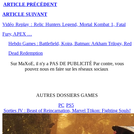
ARTICLE
PRÉCÉDENT
ARTICLE
SUIVANT
Vidéo Replay : Relic Hunters Legend, Mortal Kombat 1, Fatal
Fury, APEX …
Hebdo Games : Battlefield, Koira, Batman: Arkham Trilogy, Red
Dead Redemption
Sur
MaXoE
, il n'y a
PAS DE PUBLICITÉ
Par contre, vous
pouvez nous en faire sur les réseaux sociaux
AUTRES
DOSSIERS
GAMES
PC
PS5
Sorties JV : Beast of Reincarnation, Marvel Tōkon: Fighting Souls!