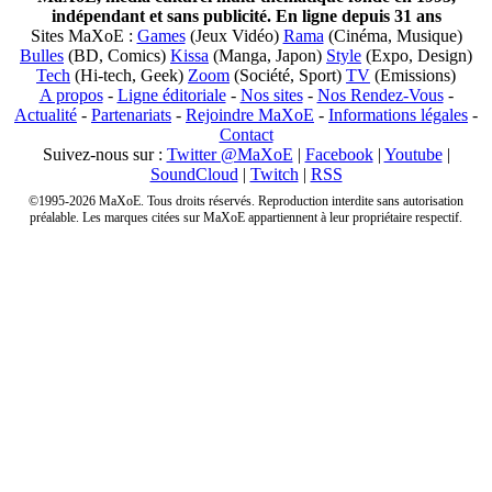
indépendant et sans publicité. En ligne depuis 31 ans
Sites MaXoE :
Games
(Jeux Vidéo)
Rama
(Cinéma, Musique)
Bulles
(BD, Comics)
Kissa
(Manga, Japon)
Style
(Expo, Design)
Tech
(Hi-tech, Geek)
Zoom
(Société, Sport)
TV
(Emissions)
A propos
-
Ligne éditoriale
-
Nos sites
-
Nos Rendez-Vous
-
Actualité
-
Partenariats
-
Rejoindre MaXoE
-
Informations légales
-
Contact
Suivez-nous sur :
Twitter @MaXoE
|
Facebook
|
Youtube
|
SoundCloud
|
Twitch
|
RSS
©1995-2026 MaXoE. Tous droits réservés. Reproduction interdite sans autorisation
préalable. Les marques citées sur MaXoE appartiennent à leur propriétaire respectif.