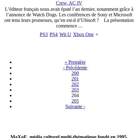
Crew, AC IV
L’éditeur français nous avait épaté l’an dernier, notamment grâce à
l’annonce de Watch Dogs. Les conférences de Sony et Microsoft
ont tenu leurs promesses, qu’en est-il d’Ubisoft ? La présentation
commence ...
PS3
PS4
Wii U
Xbox One
+
« Première
‹ Précédente
200
201
202
203
204
205
Suivante ›
MaXoE, média culturel multi-thématique fondé en 1995,