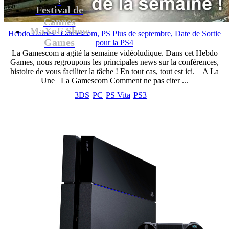
Festival de
Cannes
MaXoE Show
Hebdo Games : Gamescom, PS Plus de septembre, Date de Sortie
Games
pour la PS4
La Gamescom a agité la semaine vidéoludique. Dans cet Hebdo
Games, nous regroupons les principales news sur la conférences,
histoire de vous faciliter la tâche ! En tout cas, tout est ici. A La
Une La Gamescom Comment ne pas citer ...
3DS
PC
PS Vita
PS3
+