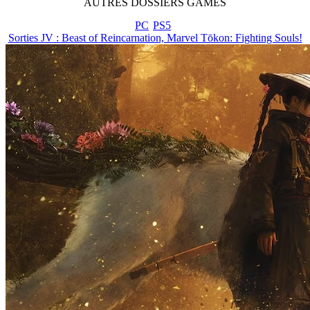
AUTRES
DOSSIERS
GAMES
PC
PS5
Sorties JV : Beast of Reincarnation, Marvel Tōkon: Fighting Souls!