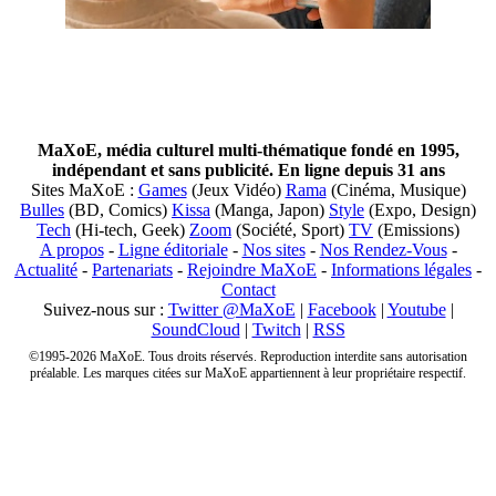
MaXoE, média culturel multi-thématique fondé en 1995,
indépendant et sans publicité. En ligne depuis 31 ans
Sites MaXoE :
Games
(Jeux Vidéo)
Rama
(Cinéma, Musique)
Bulles
(BD, Comics)
Kissa
(Manga, Japon)
Style
(Expo, Design)
Tech
(Hi-tech, Geek)
Zoom
(Société, Sport)
TV
(Emissions)
A propos
-
Ligne éditoriale
-
Nos sites
-
Nos Rendez-Vous
-
Actualité
-
Partenariats
-
Rejoindre MaXoE
-
Informations légales
-
Contact
Suivez-nous sur :
Twitter @MaXoE
|
Facebook
|
Youtube
|
SoundCloud
|
Twitch
|
RSS
©1995-2026 MaXoE. Tous droits réservés. Reproduction interdite sans autorisation
préalable. Les marques citées sur MaXoE appartiennent à leur propriétaire respectif.