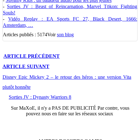
-
Streamy Kids : un baladeur audio pour les plus jeunes
-
Sorties JV : Beast of Reincarnation, Marvel Tōkon: Fighting
Souls!
-
Vidéo Replay : EA Sports FC 27, Black Desert, 1666:
Amsterdam, …
Articles publiés : 5174
Voir
son blog
ARTICLE
PRÉCÉDENT
ARTICLE
SUIVANT
Disney Epic Mickey 2 – le retour des héros : une version Vita
plutôt honnête
Sorties JV : Dynasty Warriors 8
Sur
MaXoE
, il n'y a
PAS DE PUBLICITÉ
Par contre, vous
pouvez nous en faire sur les réseaux sociaux