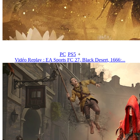
PC
PS5
+
Vidéo Replay : EA Sports FC 27, Black Desert, 1666:...