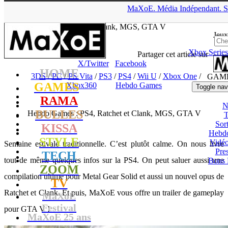
▲
MaXoE.
Média
Indépendant.
S
MaXoE
>
GAMES
>
Dossiers
>
3DS
>
Hebdo Games : PS4,
Ratchet et Clank, MGS, GTA V
Jeux
Xbox Series
tof
- 13.07.13, 11:10
Partager cet article sur
X/Twitter
Facebook
HOME
3DS
/
PC
/
PS Vita
/
PS3
/
PS4
/
Wii U
/
Xbox One
/
GAM
GAMES
Xbox360
Hebdo Games
Toggle nav
RAMA
N
BULLES
Hebdo Games : PS4, Ratchet et Clank, MGS, GTA V
T
Sort
KISSA
Hebd
STYLE
Vidé
Semaine estivale traditionnelle. C’est plutôt calme. On nous livre
Pres
TECH
tout de même quelques infos sur la PS4. On peut saluer aussi une
Bons 
ZOOM
compilation ultime pour Metal Gear Solid et aussi un nouvel opus de
TV
Ratchet et Clank. Et puis, MaXoE vous offre un trailer de gameplay
MaXoE
Festival
pour GTA V !
MaXoE 25 ans
!