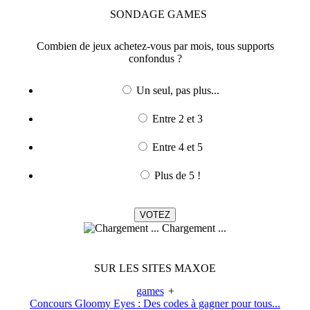
SONDAGE
GAMES
Combien de jeux achetez-vous par mois, tous supports
confondus ?
Un seul, pas plus...
Entre 2 et 3
Entre 4 et 5
Plus de 5 !
Chargement ...
SUR LES SITES MAXOE
games
+
Concours Gloomy Eyes : Des codes à gagner pour tous...