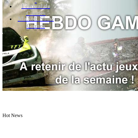
Festival de
Cannes
MaXoE Show
Games
Hot News