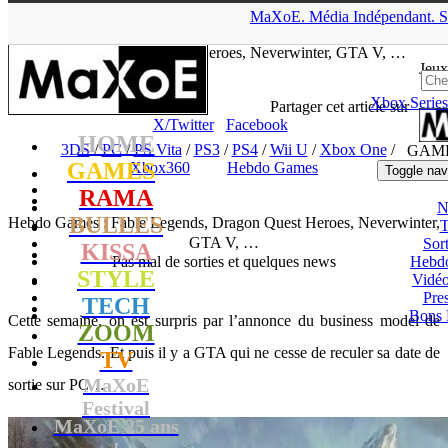
▲
MaXoE.
Média
Indépendant.
S
MaXoE
>
GAMES
>
Dossiers
>
3DS
>
Hebdo Games : Fable
Legends, Dragon Quest Heroes, Neverwinter, GTA V, …
Jeux
Xbox Series
tof
- 28.02.15, 11:34
Partager cet article sur
X/Twitter
Facebook
HOME
3DS
/
PC
/
PS Vita
/
PS3
/
PS4
/
Wii U
/
Xbox One
/
GAM
GAMES
Xbox360
Hebdo Games
Toggle nav
RAMA
N
BULLES
Hebdo Games : Fable Legends, Dragon Quest Heroes, Neverwinter,
T
GTA V, …
Sort
KISSA
Pas mal de sorties et quelques news
Hebd
STYLE
Vidé
Pres
TECH
Bons 
Cette semaine, on est surpris par l’annonce du business model de
ZOOM
Fable Legends. Et puis il y a GTA qui ne cesse de reculer sa date de
TV
MaXoE
sortie sur PC…
Festival
MaXoE 25 ans
!