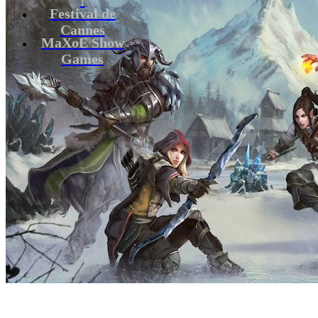
Festival de
Cannes
MaXoE Show
Games