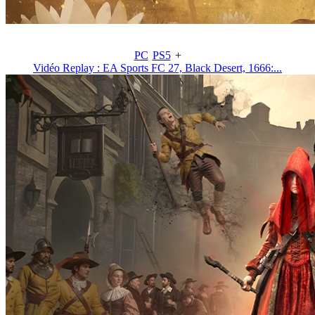
PC
PS5
+
Vidéo Replay : EA Sports FC 27, Black Desert, 1666:...