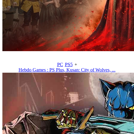
PC
PS5
+
Hebdo Games : PS Plus, Kusan: City of Wolves, ...