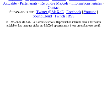
Actualité
-
Partenariats
-
Rejoindre MaXoE
-
Informations légales
-
Contact
Suivez-nous sur :
Twitter @MaXoE
|
Facebook
|
Youtube
|
SoundCloud
|
Twitch
|
RSS
©1995-2026 MaXoE. Tous droits réservés. Reproduction interdite sans autorisation
préalable. Les marques citées sur MaXoE appartiennent à leur propriétaire respectif.