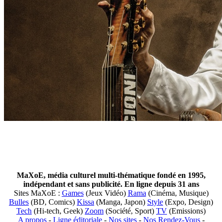
MaXoE, média culturel multi-thématique fondé en 1995,
indépendant et sans publicité. En ligne depuis 31 ans
Sites MaXoE :
Games
(Jeux Vidéo)
Rama
(Cinéma, Musique)
Bulles
(BD, Comics)
Kissa
(Manga, Japon)
Style
(Expo, Design)
Tech
(Hi-tech, Geek)
Zoom
(Société, Sport)
TV
(Emissions)
A propos
-
Ligne éditoriale
-
Nos sites
-
Nos Rendez-Vous
-