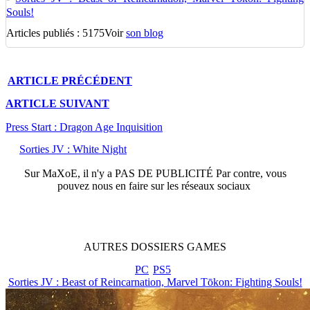
Souls!
Articles publiés : 5175
Voir
son blog
ARTICLE
PRÉCÉDENT
ARTICLE
SUIVANT
Press Start : Dragon Age Inquisition
Sorties JV : White Night
Sur
MaXoE
, il n'y a
PAS DE PUBLICITÉ
Par contre, vous
pouvez nous en faire sur les réseaux sociaux
AUTRES
DOSSIERS
GAMES
PC
PS5
Sorties JV : Beast of Reincarnation, Marvel Tōkon: Fighting Souls!