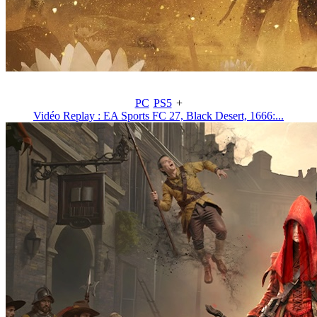
PC
PS5
+
Vidéo Replay : EA Sports FC 27, Black Desert, 1666:...