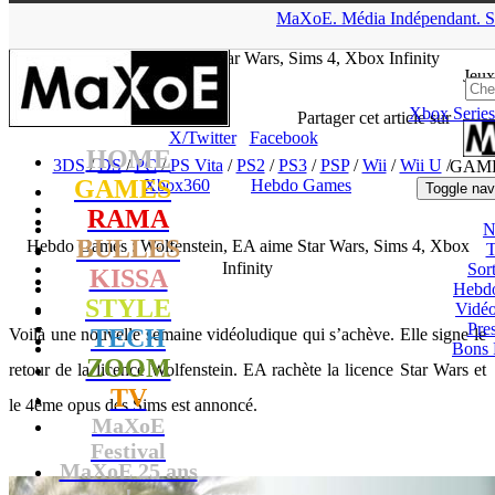
▲
MaXoE.
Média
Indépendant.
S
MaXoE
>
GAMES
>
Dossiers
>
3DS
>
Hebdo Games :
Wolfenstein, EA aime Star Wars, Sims 4, Xbox Infinity
Jeux
Xbox Series
tof
- 11.05.13, 11:10
Partager cet article sur
X/Twitter
Facebook
HOME
3DS
/
DS
/
PC
/
PS Vita
/
PS2
/
PS3
/
PSP
/
Wii
/
Wii U
/
GAM
GAMES
Xbox360
Hebdo Games
Toggle nav
RAMA
N
BULLES
Hebdo Games : Wolfenstein, EA aime Star Wars, Sims 4, Xbox
T
Infinity
Sort
KISSA
Hebd
STYLE
Vidé
Pres
TECH
Voilà une nouvelle semaine vidéoludique qui s’achève. Elle signe le
Bons 
ZOOM
retour de la licence Wolfenstein. EA rachète la licence Star Wars et
TV
le 4ème opus des Sims est annoncé.
MaXoE
Festival
MaXoE 25 ans
!