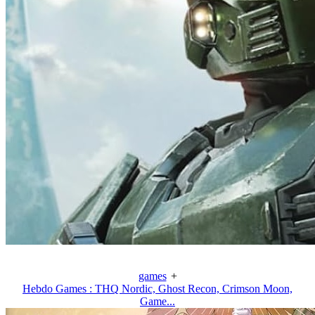
games
+
Hebdo Games : THQ Nordic, Ghost Recon, Crimson Moon,
Game...