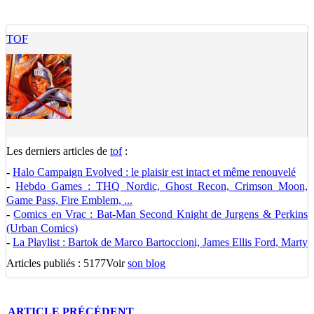
TOF
Les derniers articles de
tof
:
-
Halo Campaign Evolved : le plaisir est intact et même renouvelé
-
Hebdo Games : THQ Nordic, Ghost Recon, Crimson Moon,
Game Pass, Fire Emblem, ...
-
Comics en Vrac : Bat-Man Second Knight de Jurgens & Perkins
(Urban Comics)
-
La Playlist : Bartok de Marco Bartoccioni, James Ellis Ford, Marty
Articles publiés : 5177
Voir
son blog
ARTICLE
PRÉCÉDENT