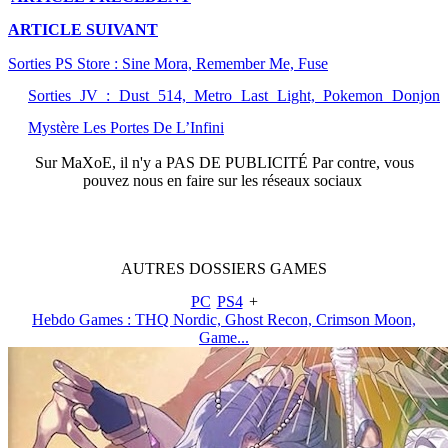
ARTICLE
SUIVANT
Sorties PS Store : Sine Mora, Remember Me, Fuse
Sorties JV : Dust 514, Metro Last Light, Pokemon Donjon
Mystère Les Portes De L’Infini
Sur
MaXoE
, il n'y a
PAS DE PUBLICITÉ
Par contre, vous
pouvez nous en faire sur les réseaux sociaux
AUTRES
DOSSIERS
GAMES
PC
PS4
+
Hebdo Games : THQ Nordic, Ghost Recon, Crimson Moon,
Game...