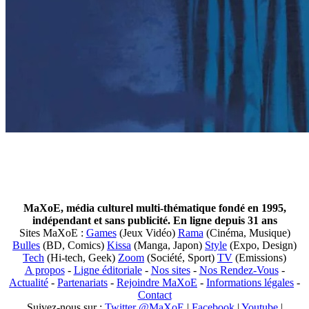
MaXoE, média culturel multi-thématique fondé en 1995,
indépendant et sans publicité. En ligne depuis 31 ans
Sites MaXoE :
Games
(Jeux Vidéo)
Rama
(Cinéma, Musique)
Bulles
(BD, Comics)
Kissa
(Manga, Japon)
Style
(Expo, Design)
Tech
(Hi-tech, Geek)
Zoom
(Société, Sport)
TV
(Emissions)
A propos
-
Ligne éditoriale
-
Nos sites
-
Nos Rendez-Vous
-
Actualité
-
Partenariats
-
Rejoindre MaXoE
-
Informations légales
-
Contact
Suivez-nous sur :
Twitter @MaXoE
|
Facebook
|
Youtube
|