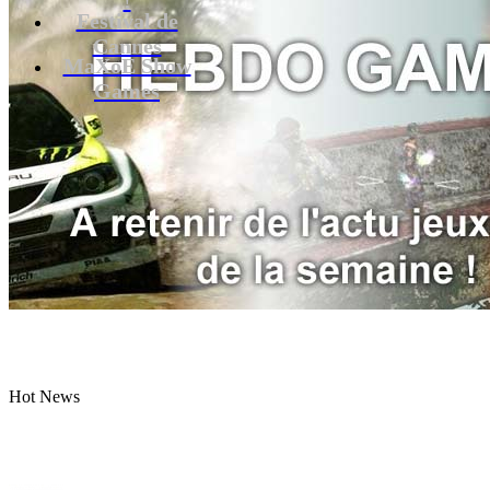
Festival de
Cannes
MaXoE Show
Games
Hot News