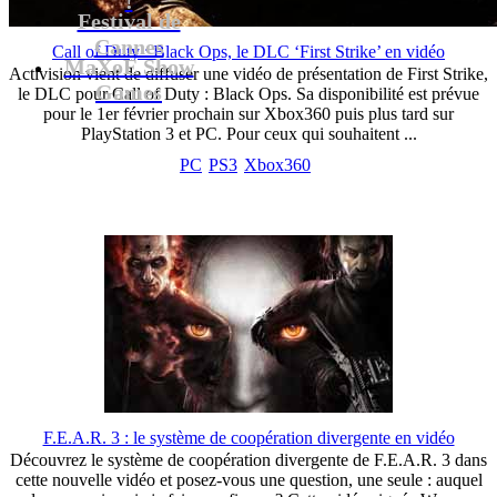
Festival de
Cannes
Call of Duty : Black Ops, le DLC ‘First Strike’ en vidéo
MaXoE Show
Activision vient de diffuser une vidéo de présentation de First Strike,
Games
le DLC pour Call of Duty : Black Ops. Sa disponibilité est prévue
pour le 1er février prochain sur Xbox360 puis plus tard sur
PlayStation 3 et PC. Pour ceux qui souhaitent ...
PC
PS3
Xbox360
F.E.A.R. 3 : le système de coopération divergente en vidéo
Découvrez le système de coopération divergente de F.E.A.R. 3 dans
cette nouvelle vidéo et posez-vous une question, une seule : auquel