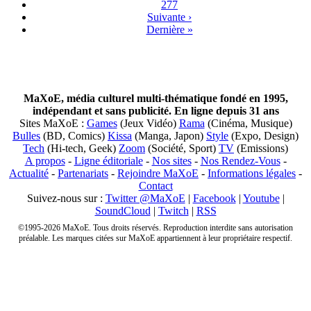
277
Suivante ›
Dernière »
MaXoE, média culturel multi-thématique fondé en 1995,
indépendant et sans publicité. En ligne depuis 31 ans
Sites MaXoE :
Games
(Jeux Vidéo)
Rama
(Cinéma, Musique)
Bulles
(BD, Comics)
Kissa
(Manga, Japon)
Style
(Expo, Design)
Tech
(Hi-tech, Geek)
Zoom
(Société, Sport)
TV
(Emissions)
A propos
-
Ligne éditoriale
-
Nos sites
-
Nos Rendez-Vous
-
Actualité
-
Partenariats
-
Rejoindre MaXoE
-
Informations légales
-
Contact
Suivez-nous sur :
Twitter @MaXoE
|
Facebook
|
Youtube
|
SoundCloud
|
Twitch
|
RSS
©1995-2026 MaXoE. Tous droits réservés. Reproduction interdite sans autorisation
préalable. Les marques citées sur MaXoE appartiennent à leur propriétaire respectif.