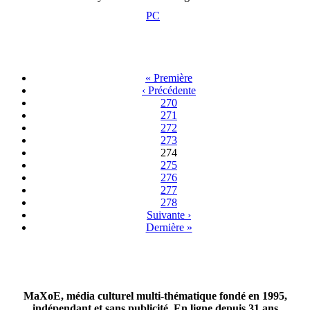
PC
« Première
‹ Précédente
270
271
272
273
274
275
276
277
278
Suivante ›
Dernière »
MaXoE, média culturel multi-thématique fondé en 1995,
indépendant et sans publicité. En ligne depuis 31 ans