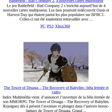
Battlefield : Bad Company 2, 4 nouvelles cartes multijoueur
Le jeu Battlefield : Bad Company 2 s’enrichit aujourd’hui de 4
nouvelles cartes multijoueur. Les fans pourront redécouvrir Oasis et
Harvest Day qui étaient parmi les plus populaires sur BFBC1.
Celles-ci ont été totalement retravaillée avec ...
PC
PS3
Xbox360
The Tower of Druaga – The Recovery of Babylim : béta fermée et
vidéo
Index Multimédia vient d’annoncer l’ouverture de la béta fermée de
son MMORPG The Tower of Druaga – The Recovery of Babylim.
Rejoignez dès à présent l’aventure et plongez dans l’univers heroic-
fantasy de Tower of Druaga. Grand ...