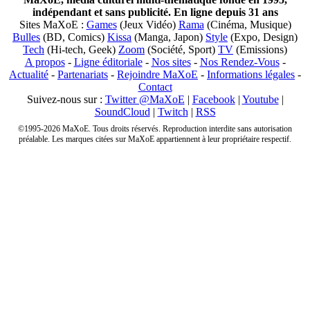
indépendant et sans publicité. En ligne depuis 31 ans
Sites MaXoE :
Games
(Jeux Vidéo)
Rama
(Cinéma, Musique)
Bulles
(BD, Comics)
Kissa
(Manga, Japon)
Style
(Expo, Design)
Tech
(Hi-tech, Geek)
Zoom
(Société, Sport)
TV
(Emissions)
A propos
-
Ligne éditoriale
-
Nos sites
-
Nos Rendez-Vous
-
Actualité
-
Partenariats
-
Rejoindre MaXoE
-
Informations légales
-
Contact
Suivez-nous sur :
Twitter @MaXoE
|
Facebook
|
Youtube
|
SoundCloud
|
Twitch
|
RSS
©1995-2026 MaXoE. Tous droits réservés. Reproduction interdite sans autorisation
préalable. Les marques citées sur MaXoE appartiennent à leur propriétaire respectif.