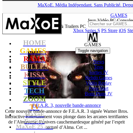
MaXoE.
Média
▲
Indépendant.
Sans Pub
licité
.
Depu
MaXoE
>
GAMES
>
Downloads
>
PC
>
Page 277
GAMES
Jeux
Vidéo
PC Consoles
Vidéo & Trailers PC
Xbox Series S
PS Store
iOS
St
HOME
GAMES
GAMES
Toggle navigation
RAMA
News
BULLES
Tests
Sorties
JV
KISSA
Hebdo Games
STYLE
Vidéo
Replay
Press Start
TECH
Bons Plans
JV
ZOOM
F.E.A.R. 3, nouvelle bande-annonce
TV
Cette nouvelle bande-annonce de F.E.A.R. 3 signée Warner Bros.
MaXoE
Interactive Entertainment vous plonge dans les arcanes terrifiantes
Festival
de l’Almaverse, l’univers cauchemardesque généré par l’esprit
MaXoE 25 ans
torturé d’Alma. Cet ...
!