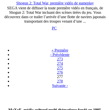
Shogun 2: Total War, première vidéo de gameplay
SEGA vient de diffuser la toute première vidéo en français, de
Shogun 2: Total War incluant des scènes tirées du jeu. Vous
découvrez dans ce trailer l’arrivée d’une flotte de navires japonais
transportant des troupes venant d’une ...
PC
« Première
‹ Précédente
273
274
275
276
277
278
Suivante ›
MaXoE, média culturel multi-thématique fondé en 1995,