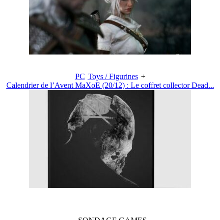
PC
Toys / Figurines
+
Calendrier de l’Avent MaXoE (20/12) : Le coffret collector Dead...