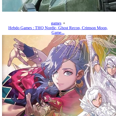
games
+
Hebdo Games : THQ Nordic, Ghost Recon, Crimson Moon,
Game...