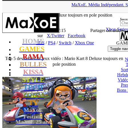
▲
MaXoE.
Média
Indépendant.
S
MaXoE
>
GAMES
>
News
>
3DS
>
Top 5 des ventes de jeux
vidéo : Mario Kart 8 Deluxe toujours en pole position
Jeux
Xbox Series
La Rédaction
- 06.08.18, 17:15
Partager cet article
sur
X/Twitter
Facebook
HOME
3DS
/
PS4
/
Switch
/
Xbox One
GAM
GAMES
Toggle nav
RAMA
Top 5 des ventes de jeux vidéo : Mario Kart 8 Deluxe toujours en
N
BULLES
pole position
T
Sort
KISSA
Hebd
STYLE
Vidé
Pres
TECH
Bons 
ZOOM
TV
MaXoE
Festival
MaXoE 25 ans
!