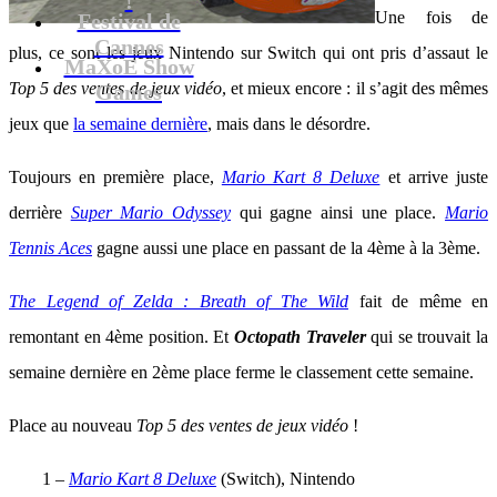
Une fois de
Festival de
Cannes
plus, ce sont les jeux Nintendo sur Switch qui ont pris d’assaut le
MaXoE Show
Top 5 des ventes de jeux vidéo
, et mieux encore : il s’agit des mêmes
Games
jeux que
la semaine dernière
, mais dans le désordre.
Toujours en première place,
Mario Kart 8 Deluxe
et arrive juste
derrière
Super Mario Odyssey
qui gagne ainsi une place.
Mario
Tennis Aces
gagne aussi une place en passant de la 4ème à la 3ème.
The Legend of Zelda : Breath of The Wild
fait de même en
remontant en 4ème position. Et
Octopath Traveler
qui se trouvait la
semaine dernière en 2ème place ferme le classement cette semaine.
Place au nouveau
Top 5 des ventes de jeux vidéo
!
1 –
Mario Kart 8 Deluxe
(Switch), Nintendo