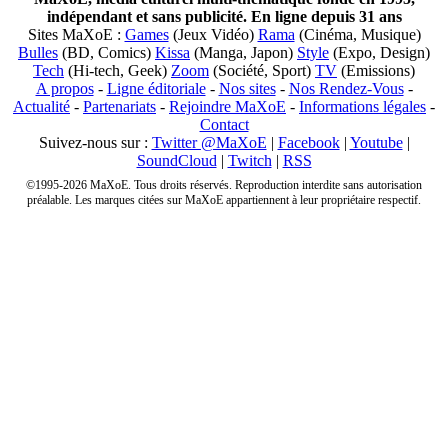
indépendant et sans publicité. En ligne depuis 31 ans
Sites MaXoE :
Games
(Jeux Vidéo)
Rama
(Cinéma, Musique)
Bulles
(BD, Comics)
Kissa
(Manga, Japon)
Style
(Expo, Design)
Tech
(Hi-tech, Geek)
Zoom
(Société, Sport)
TV
(Emissions)
A propos
-
Ligne éditoriale
-
Nos sites
-
Nos Rendez-Vous
-
Actualité
-
Partenariats
-
Rejoindre MaXoE
-
Informations légales
-
Contact
Suivez-nous sur :
Twitter @MaXoE
|
Facebook
|
Youtube
|
SoundCloud
|
Twitch
|
RSS
©1995-2026 MaXoE. Tous droits réservés. Reproduction interdite sans autorisation
préalable. Les marques citées sur MaXoE appartiennent à leur propriétaire respectif.