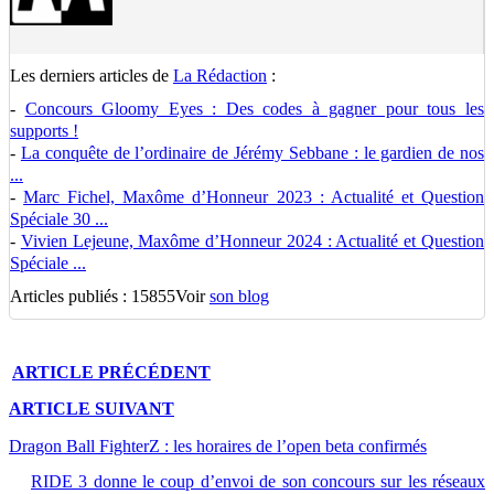
Les derniers articles de
La Rédaction
:
-
Concours Gloomy Eyes : Des codes à gagner pour tous les
supports !
-
La conquête de l’ordinaire de Jérémy Sebbane : le gardien de nos
...
-
Marc Fichel, Maxôme d’Honneur 2023 : Actualité et Question
Spéciale 30 ...
-
Vivien Lejeune, Maxôme d’Honneur 2024 : Actualité et Question
Spéciale ...
Articles publiés : 15855
Voir
son blog
ARTICLE
PRÉCÉDENT
ARTICLE
SUIVANT
Dragon Ball FighterZ : les horaires de l’open beta confirmés
RIDE 3 donne le coup d’envoi de son concours sur les réseaux