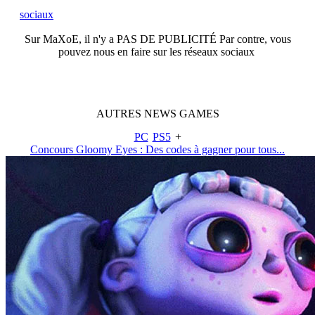
sociaux
Sur
MaXoE
, il n'y a
PAS DE PUBLICITÉ
Par contre, vous
pouvez nous en faire sur les réseaux sociaux
AUTRES
NEWS
GAMES
PC
PS5
+
Concours Gloomy Eyes : Des codes à gagner pour tous...