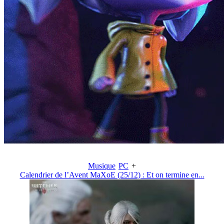
Musique
PC
+
Calendrier de l’Avent MaXoE (25/12) : Et on termine en...