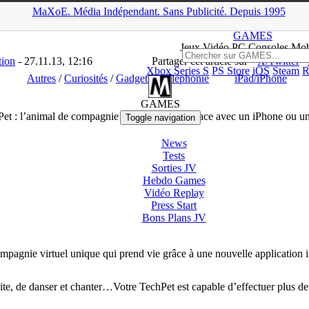
MaXoE.
Média
Indépendant.
▲
Sans Pub
licité
.
Depuis 1995
>
News
>
Autres
>
TechPet : l’animal de compagnie virtuel qui s’int
GAMES
Jeux
Vidéo
PC Consoles Mob
tion
- 27.11.13, 12:16
Partager cet article sur
X/Twitter
Xbox Series S
PS Store
iOS
Steam
R
Autres
/
Curiosités
/
Gadgets
/
Téléphonie
iPad/iPhone
GAMES
et : l’animal de compagnie virtuel qui s’interface avec un iPhone ou u
Toggle navigation
News
Tests
Sorties
JV
Hebdo Games
Vidéo
Replay
Press Start
Bons Plans
JV
mpagnie virtuel unique qui prend vie grâce à une nouvelle application 
ite, de danser et chanter…Votre TechPet est capable d’effectuer plus d