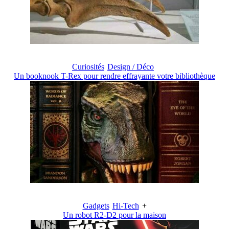
Curiosités
Design / Déco
Un booknook T-Rex pour rendre effrayante votre bibliothèque
Gadgets
Hi-Tech
+
Un robot R2-D2 pour la maison