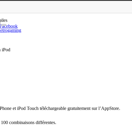
erface avec un iPho…
iles
Facebook
etrogaming
n iPod
iPhone et iPod Touch téléchargeable gratuitement sur l’AppStore.
e 100 combinaisons différentes.