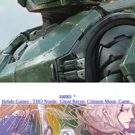
games
+
Hebdo Games : THQ Nordic, Ghost Recon, Crimson Moon, Game...