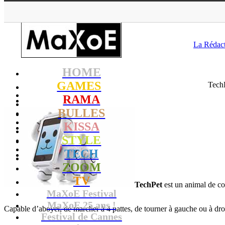
MaXoE
>
GAMES
La Rédac
HOME
GAMES
TechP
RAMA
BULLES
KISSA
STYLE
TECH
ZOOM
TV
TechPet
est un animal de co
MaXoE Festival
MaXoE 25 ans !
Capable d’aboyer, de marcher à 4 pattes, de tourner à gauche ou à dro
Festival de Cannes