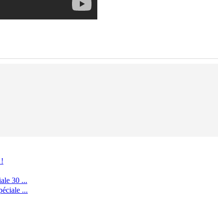
 !
le 30 ...
ciale ...