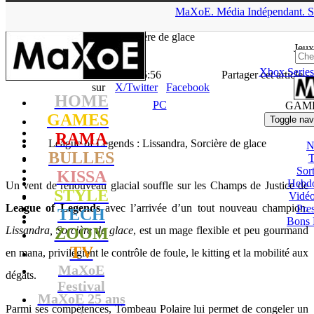
▲
MaXoE.
Média
Indépendant.
S
MaXoE
>
GAMES
>
News
>
PC
>
League of Legends : Lissandra,
Sorcière de glace
Jeux
Xbox Series
La Rédaction
- 30.04.13, 15:56
Partager cet article
sur
X/Twitter
Facebook
HOME
PC
GAM
GAMES
Toggle nav
RAMA
League of Legends : Lissandra, Sorcière de glace
N
BULLES
T
Sort
KISSA
Hebd
Un vent de renouveau glacial souffle sur les Champs de Justice de
STYLE
Vidé
League of Legends
avec l’arrivée d’un tout nouveau champion.
Pres
TECH
Bons 
Lissandra, Sorcière de glace
ZOOM
, est un mage flexible et peu gourmand
TV
en mana, privilégiant le contrôle de foule, le kitting et la mobilité aux
MaXoE
dégâts.
Festival
MaXoE 25 ans
Parmi ses compétences, Tombeau Polaire lui permet de congeler un
!