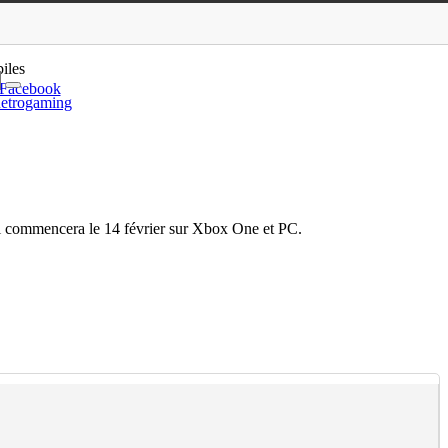
 bêta fermée
iles
Facebook
etrogaming
ui commencera le 14 février sur Xbox One et PC.