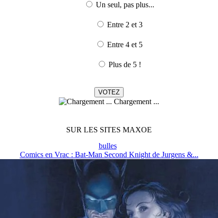
Un seul, pas plus...
Entre 2 et 3
Entre 4 et 5
Plus de 5 !
Chargement ...
SUR LES SITES MAXOE
bulles
Comics en Vrac : Bat-Man Second Knight de Jurgens &...