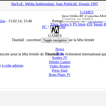
MaXoE.
Média
Indépendant.
▲
Sans Pub
licité
.
Depuis 1995
>
GAMES
>
News
>
PC
>
Titanfall : ouverture des inscriptions pour la
GAMES
Jeux
Vidéo
PC Consoles Mob
tion
- 13.02.14, 15:46
Partager cet article sur
X/Twitter
Xbox Series S
PS Store
iOS
Steam
R
PC
/
Xbox One
GAMES
Titanfall : ouverture des inscriptions pour la bêta fermée
Toggle navigation
News
Tests
inscrire pour la bêta fermée de
Titanfall
, un événement international q
Sorties
JV
Hebdo Games
us
à cette adresse
.
Vidéo
Replay
Press Start
Bons Plans
JV