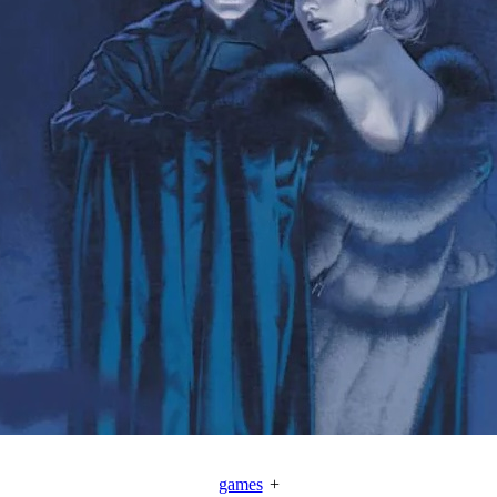
games
+