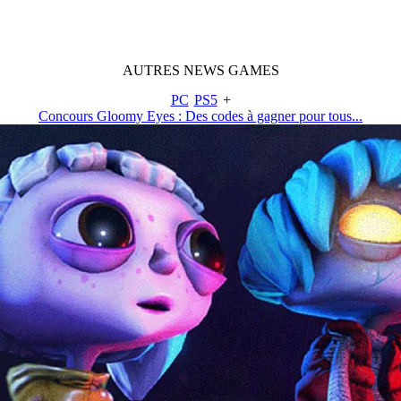
AUTRES
NEWS
GAMES
PC
PS5
+
Concours Gloomy Eyes : Des codes à gagner pour tous...