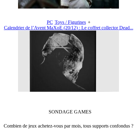
PC
Toys / Figurines
+
Calendrier de l’Avent MaXoE (20/12) : Le coffret collector Dead...
SONDAGE
GAMES
Combien de jeux achetez-vous par mois, tous supports confondus ?