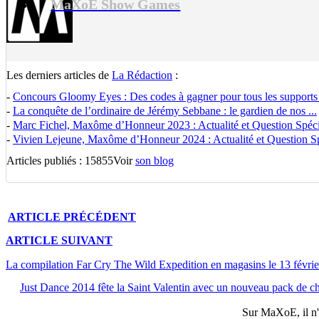
MaXoE Show Games
Les derniers articles de
La Rédaction
:
-
Concours Gloomy Eyes : Des codes à gagner pour tous les supports
-
La conquête de l’ordinaire de Jérémy Sebbane : le gardien de nos ...
-
Marc Fichel, Maxôme d’Honneur 2023 : Actualité et Question Spécia
-
Vivien Lejeune, Maxôme d’Honneur 2024 : Actualité et Question Spé
Articles publiés : 15855
Voir
son blog
ARTICLE
PRÉCÉDENT
ARTICLE
SUIVANT
La compilation Far Cry The Wild Expedition en magasins le 13 févrie
Just Dance 2014 fête la Saint Valentin avec un nouveau pack de c
Sur
MaXoE
, il 