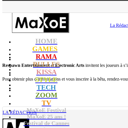
MaXoE
La Rédac
HOME
GAMES
RAMA
BULLES
Respawn Entertainment
et
Electronic Arts
invitent les joueurs à s’
KISSA
STYLE
Pour obtenir plus d’informations et vous inscrire à la bêta, rendez-vo
TECH
ZOOM
TV
MaXoE Festival
LA RÉDACTION
MaXoE 25 ans !
Festival de Cannes