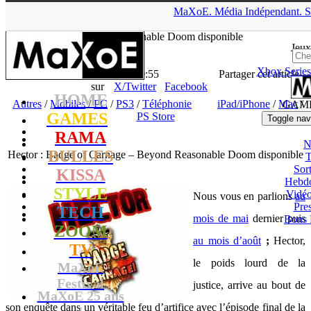
▲
MaXoE.
Média
Indépendant.
S
MaXoE
>
GAMES
>
News
>
Autres
>
Hector : Badge of Carnage
– Beyond Reasonable Doom disponible
Jeux
Xbox Series
La Rédaction
- 26.09.11, 19:55
Partager cet article
sur
X/Twitter
Facebook
HOME
Autres
/
Mobiles
/
PC
/
PS3
/
Téléphonie
iPad/iPhone
/
Mac
/
GAM
GAMES
PS Store
Toggle nav
RAMA
N
BULLES
Hector : Badge of Carnage – Beyond Reasonable Doom disponible
T
Sort
KISSA
Hebd
STYLE
Vidé
Nous vous en parlions
au
Pres
TECH
mois de mai
dernier puis
Bons 
ZOOM
au mois d’août
;
Hector,
TV
le poids lourd de la
MaXoE
Festival
justice, arrive au bout de
MaXoE 25 ans
son enquête dans un véritable feu d’artifice avec l’épisode final de la
!