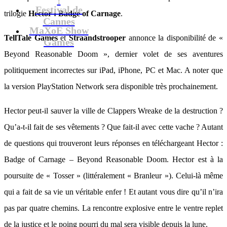
Festival de
trilogie
Hector : Badge of Carnage
.
Cannes
MaXoE Show
TellTale Games
et
Straandstrooper
annonce la disponibilité de «
Games
Beyond Reasonable Doom », dernier volet de ses aventures
politiquement incorrectes sur iPad, iPhone, PC et Mac. A noter que
la version PlayStation Network sera disponible très prochainement.
Hector peut-il sauver la ville de Clappers Wreake de la destruction ?
Qu’a-t-il fait de ses vêtements ? Que fait-il avec cette vache ? Autant
de questions qui trouveront leurs réponses en téléchargeant Hector :
Badge of Carnage – Beyond Reasonable Doom. Hector est à la
poursuite de « Tosser » (littéralement « Branleur »). Celui-là même
qui a fait de sa vie un véritable enfer ! Et autant vous dire qu’il n’ira
pas par quatre chemins. La rencontre explosive entre le ventre replet
de la justice et le poing pourri du mal sera visible depuis la lune.