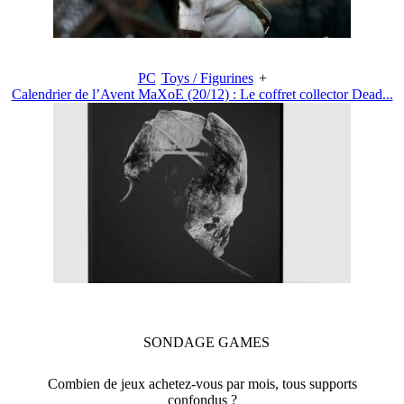
PC
Toys / Figurines
+
Calendrier de l’Avent MaXoE (20/12) : Le coffret collector Dead...
SONDAGE
GAMES
Combien de jeux achetez-vous par mois, tous supports
confondus ?