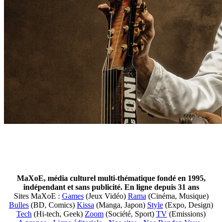
MaXoE, média culturel multi-thématique fondé en 1995,
indépendant et sans publicité. En ligne depuis 31 ans
Sites MaXoE :
Games
(Jeux Vidéo)
Rama
(Cinéma, Musique)
Bulles
(BD, Comics)
Kissa
(Manga, Japon)
Style
(Expo, Design)
Tech
(Hi-tech, Geek)
Zoom
(Société, Sport)
TV
(Emissions)