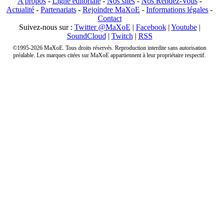
A propos
-
Ligne éditoriale
-
Nos sites
-
Nos Rendez-Vous
-
Actualité
-
Partenariats
-
Rejoindre MaXoE
-
Informations légales
-
Contact
Suivez-nous sur :
Twitter @MaXoE
|
Facebook
|
Youtube
|
SoundCloud
|
Twitch
|
RSS
©1995-2026 MaXoE. Tous droits réservés. Reproduction interdite sans autorisation
préalable. Les marques citées sur MaXoE appartiennent à leur propriétaire respectif.