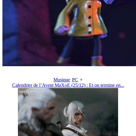
Musique
PC
+
Calendrier de l’Avent MaXoE (25/12) : Et on termine en...