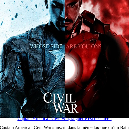
Captain America : Civil War, la guerre est déclarée !
, Captain America : Civil War s’inscrit dans la même logique qu’un Ba