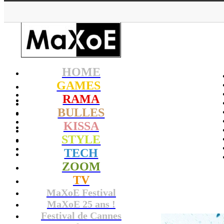
HOME
GAMES
RAMA
BULLES
KISSA
STYLE
TECH
ZOOM
TV
MaXoE Festival
MaXoE 25 ans !
Festival de Cannes