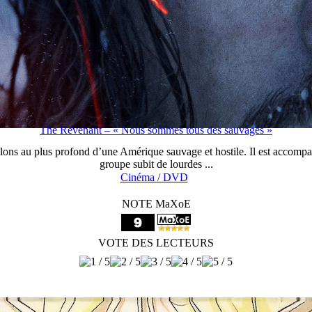
The Revenant – « Nous sommes tous des sauvages »
ns au plus profond d’une Amérique sauvage et hostile. Il est accompag
groupe subit de lourdes ...
Cinéma / DVD
NOTE MaXoE
VOTE DES LECTEURS