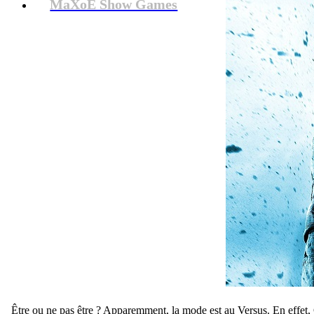
MaXoE Show Games
Être ou ne pas être ? Apparemment, la mode est au Versus. En effet