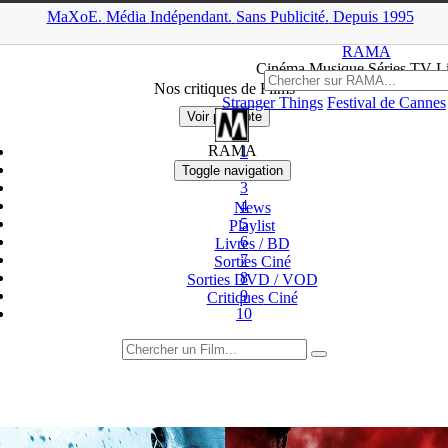
MaXoE.
Média
Indépendant.
▲
Sans Pub
licité
.
Depuis 1995
MaXoE
>
RAMA
>
Critiques
>
Cinéma / DVD
>
Page 7
RAMA
Ciné
ma
Musique Séries
TV
L
Nos critiques de Films
Stranger Things
Festival de Cannes
Voir par Note
RAMA
1
2
Toggle navigation
3
4
News
5
Playlist
6
Livres / BD
7
Sorties Ciné
8
Sorties DVD / VOD
9
Critiques
Ciné
10