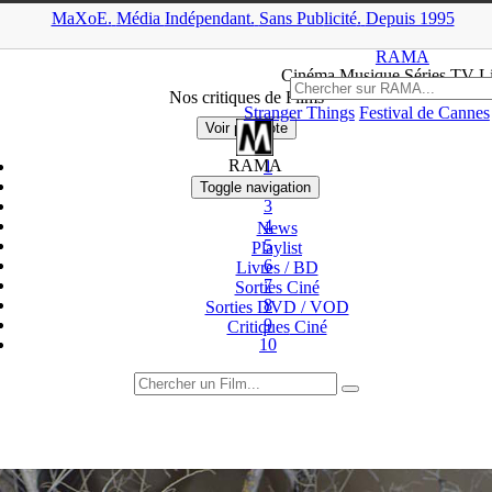
MaXoE.
Média
Indépendant.
▲
Sans Pub
licité
.
Depuis 1995
MaXoE
>
RAMA
>
Critiques
>
Cinéma / DVD
>
Page 5
RAMA
Ciné
ma
Musique Séries
TV
L
Nos critiques de Films
Stranger Things
Festival de Cannes
Voir par Note
RAMA
1
2
Toggle navigation
3
4
News
5
Playlist
6
Livres / BD
7
Sorties Ciné
8
Sorties DVD / VOD
9
Critiques
Ciné
10