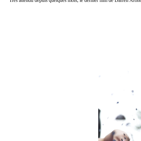
Très attendu depuis quelques mois, le dernier film de Darren Aronof