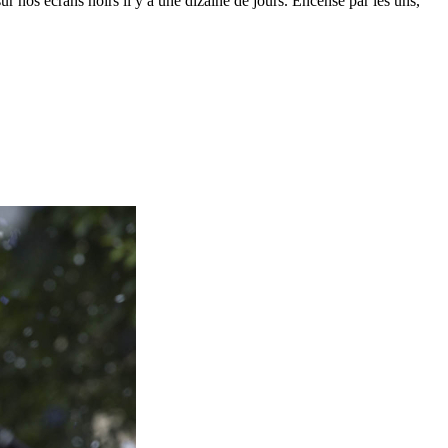
r nos écrans noirs il y a une dizaine de jours. Encensé par les uns,