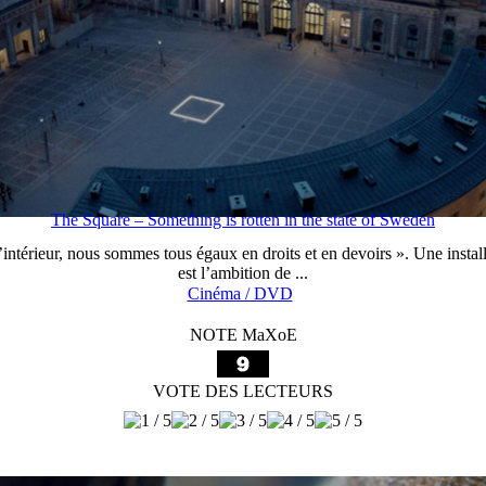
The Square – Something is rotten in the state of Sweden
’intérieur, nous sommes tous égaux en droits et en devoirs ». Une install
est l’ambition de ...
Cinéma / DVD
NOTE MaXoE
VOTE DES LECTEURS