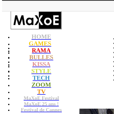
HOME
GAMES
RAMA
BULLES
KISSA
STYLE
TECH
ZOOM
TV
MaXoE Festival
MaXoE 25 ans !
Festival de Cannes