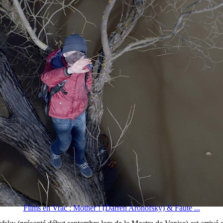
Films en Vrac : Mother ! (Darren Aronofsky) & Faute ...