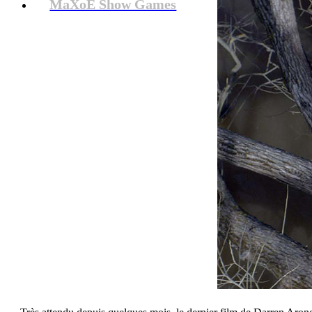
MaXoE Show Games