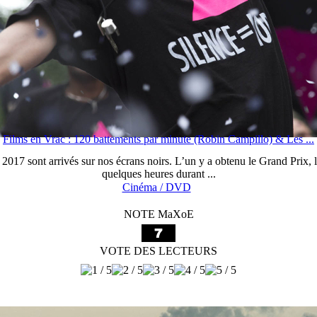
Films en Vrac : 120 battements par minute (Robin Campillo) & Les ...
2017 sont arrivés sur nos écrans noirs. L’un y a obtenu le Grand Prix, l
quelques heures durant ...
Cinéma / DVD
NOTE MaXoE
VOTE DES LECTEURS