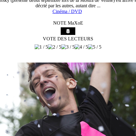
sky (présenté début septembre lors de la Mostra de Venise) est arrivé su
décrié par les autres, autant dire ...
Cinéma / DVD
NOTE MaXoE
VOTE DES LECTEURS