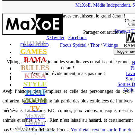
▲
MaXoE.
Média
Indépendant.
S
MaXoE
>
RAMA
>
Dossiers
>
Cinéma / DVD
>
Vikings et
Cinéma : Quand les scandinaves envahissent le grand écran !
Ciné
Stranger T
Julie
- 23.11.20, 18:04
Partager cet article sur
X/Twitter
Facebook
HOME
Cinéma / DVD
Focus Spécial
/
Thor
/
Vikings
RAM
GAMES
Toggle nav
RAMA
Vikings et Cinéma : Quand les scandinaves envahissent le grand
N
BULLES
écran !
Pl
Avec Thor évidemment, mais pas que !
Livr
KISSA
Sort
STYLE
Sorties
Critiq
TECH
Avec l’histoire des Templiers et celle des personnages du cycle
ZOOM
arthurien, la figure Viking fait partie des plus exploitées de l’univers
TV
médiévale. Littérature, BD, comics, jeux vidéos, musique, dessins
MaXoE
animés et séries TV, … Rien n’est laissé au hasard, et certainement
Festival
MaXoE 25 ans
pas le 7e Art ! En début de Focus,
Youri était revenu sur le film du
!