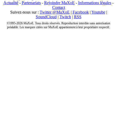
Actualité
-
Partenariats
-
Rejoindre MaXoE
-
Informations légales
-
Contact
Suivez-nous sur :
Twitter @MaXoE
|
Facebook
|
Youtube
|
SoundCloud
|
Twitch
|
RSS
©1995-2026 MaXoE. Tous droits réservés. Reproduction interdite sans autorisation
préalable. Les marques citées sur MaXoE appartiennent à leur propriétaire respectif.