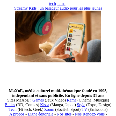
tech
rama
Streamy Kids : un baladeur audio pour les plus jeunes
MaXoE, média culturel multi-thématique fondé en 1995,
indépendant et sans publicité. En ligne depuis 31 ans
Sites MaXoE :
Games
(Jeux Vidéo)
Rama
(Cinéma, Musique)
Bulles
(BD, Comics)
Kissa
(Manga, Japon)
Style
(Expo, Design)
Tech
(Hi-tech, Geek)
Zoom
(Société, Sport)
TV
(Emissions)
A propos
-
Ligne éditoriale
-
Nos sites
-
Nos Rendez-Vous
-