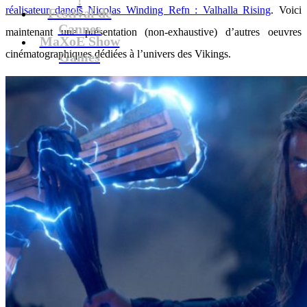
réalisateur danois Nicolas Winding Refn : Valhalla Rising
. Voici
Festival de
Cannes
maintenant une présentation (non-exhaustive) d’autres oeuvres
MaXoE Show
cinématographiques dédiées à l’univers des Vikings.
Games