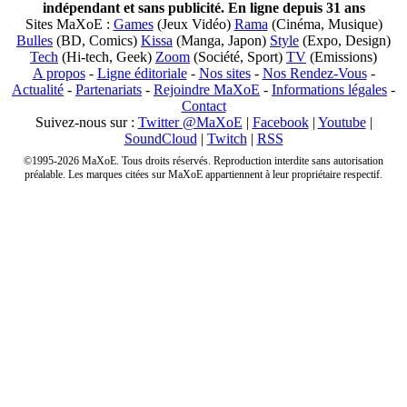
indépendant et sans publicité. En ligne depuis 31 ans
Sites MaXoE :
Games
(Jeux Vidéo)
Rama
(Cinéma, Musique)
Bulles
(BD, Comics)
Kissa
(Manga, Japon)
Style
(Expo, Design)
Tech
(Hi-tech, Geek)
Zoom
(Société, Sport)
TV
(Emissions)
A propos
-
Ligne éditoriale
-
Nos sites
-
Nos Rendez-Vous
-
Actualité
-
Partenariats
-
Rejoindre MaXoE
-
Informations légales
-
Contact
Suivez-nous sur :
Twitter @MaXoE
|
Facebook
|
Youtube
|
SoundCloud
|
Twitch
|
RSS
©1995-2026 MaXoE. Tous droits réservés. Reproduction interdite sans autorisation
préalable. Les marques citées sur MaXoE appartiennent à leur propriétaire respectif.