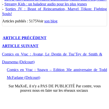
-
Streamy Kids : un baladeur audio pour les plus jeunes
-
Sorties JV : Beast of Reincarnation, Marvel Tōkon: Fighting
Souls!
Articles publiés : 5175
Voir
son blog
ARTICLE
PRÉCÉDENT
ARTICLE
SUIVANT
Comics en Vrac : Avatar, Le Destin de Tsu’Tey de Smith &
Duursema (Delcourt)
Comics en Vrac : Spawn – Edition 30e anniversaire de Todd
McFarlane (Delcourt)
Sur
MaXoE
, il n'y a
PAS DE PUBLICITÉ
Par contre, vous
pouvez nous en faire sur les réseaux sociaux