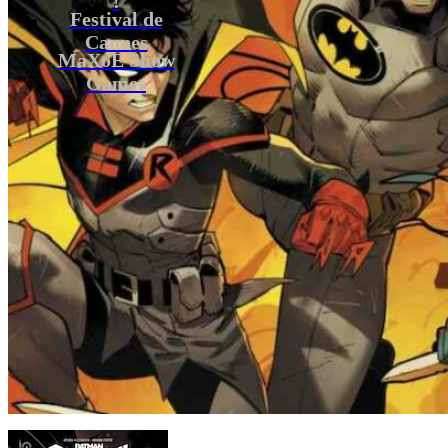
Festival de
Cannes
MaXoE Show
Games