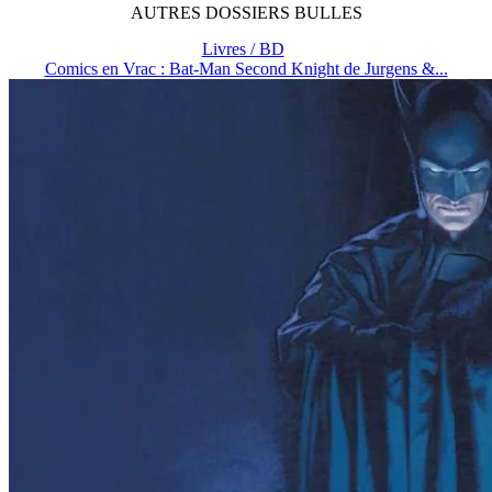
AUTRES
DOSSIERS
BULLES
Livres / BD
Comics en Vrac : Bat-Man Second Knight de Jurgens &...