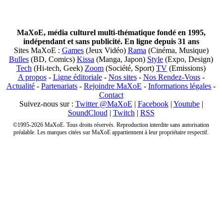
MaXoE, média culturel multi-thématique fondé en 1995,
indépendant et sans publicité. En ligne depuis 31 ans
Sites MaXoE :
Games
(Jeux Vidéo)
Rama
(Cinéma, Musique)
Bulles
(BD, Comics)
Kissa
(Manga, Japon)
Style
(Expo, Design)
Tech
(Hi-tech, Geek)
Zoom
(Société, Sport)
TV
(Emissions)
A propos
-
Ligne éditoriale
-
Nos sites
-
Nos Rendez-Vous
-
Actualité
-
Partenariats
-
Rejoindre MaXoE
-
Informations légales
-
Contact
Suivez-nous sur :
Twitter @MaXoE
|
Facebook
|
Youtube
|
SoundCloud
|
Twitch
|
RSS
©1995-2026 MaXoE. Tous droits réservés. Reproduction interdite sans autorisation
préalable. Les marques citées sur MaXoE appartiennent à leur propriétaire respectif.