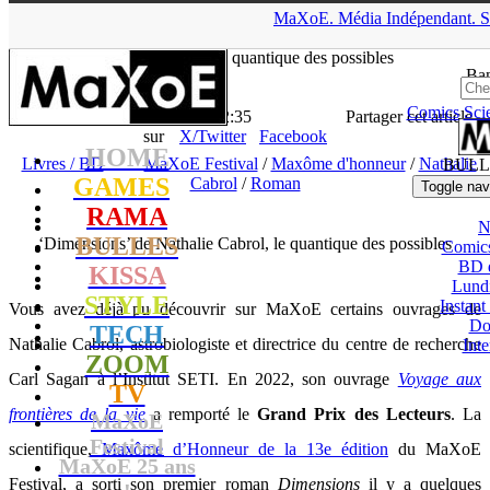
▲
MaXoE.
Média
Indépendant.
S
MaXoE
>
RAMA
>
Dossiers
>
Livres / BD
>
‘Dimensions’ de
Nathalie Cabrol, le quantique des possibles
Ban
Comics
Sci
La Rédaction
- 29.06.26, 12:35
Partager cet article
sur
X/Twitter
Facebook
HOME
Livres / BD
MaXoE Festival
/
Maxôme d'honneur
/
Nathalie
BULL
GAMES
Cabrol
/
Roman
Toggle nav
RAMA
N
BULLES
‘Dimensions’ de Nathalie Cabrol, le quantique des possibles
Comic
BD 
KISSA
Lund
STYLE
Instant
Vous avez déjà pu découvrir sur MaXoE certains ouvrages de
Do
TECH
Nathalie Cabrol, astrobiologiste et directrice du centre de recherche
Int
ZOOM
Carl Sagan à l’Institut SETI. En 2022, son ouvrage
Voyage aux
TV
frontières de la vie
a remporté le
Grand Prix des Lecteurs
. La
MaXoE
Festival
scientifique,
Maxôme d’Honneur de la 13e édition
du MaXoE
MaXoE 25 ans
Festival, a sorti son premier roman
Dimensions
il y a quelques
!