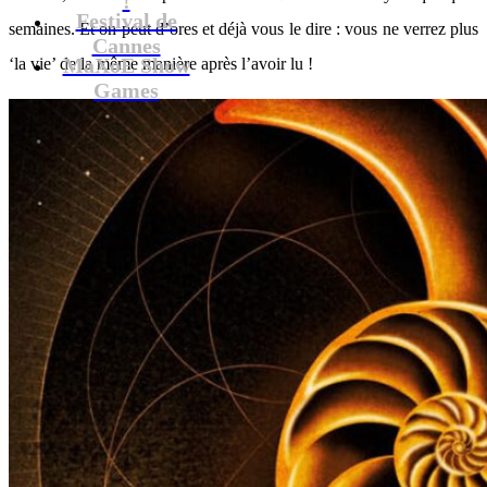
Festival de
semaines. Et on peut d’ores et déjà vous le dire : vous ne verrez plus
Cannes
MaXoE Show
‘la vie’ de la même manière après l’avoir lu !
Games