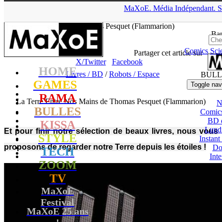
▲
MaXoE.
Média
Indépendant.
S
MaXoE
>
RAMA
>
Dossiers
>
Livres / BD
>
La Terre Entre Nos
Mains de Thomas Pesquet (Flammarion)
Ban
Comics
Sci
tof
- 25.06.23, 12:25
Partager cet article sur
X/Twitter
Facebook
HOME
Livres / BD
/
Robots / Espace
BULL
GAMES
Toggle nav
RAMA
La Terre Entre Nos Mains de Thomas Pesquet (Flammarion)
N
BULLES
Comic
BD 
KISSA
Lund
Et pour finir notre sélection de beaux livres, nous vous
STYLE
Instant
proposons de regarder notre Terre depuis les étoiles !
Do
TECH
Int
ZOOM
TV
MaXoE
Festival
MaXoE 25 ans
!