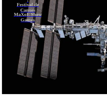
Festival de
Cannes
MaXoE Show
Games