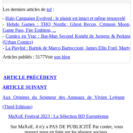
Les derniers articles de
tof
:
-
Halo Campaign Evolved : le plaisir est intact et même renouvelé
-
Hebdo Games : THQ Nordic, Ghost Recon, Crimson Moon,
Game Pass, Fire Emblem, ...
-
Comics en Vrac : Bat-Man Second Knight de Jurgens & Perkins
(Urban Comics)
-
La Playlist : Bartok de Marco Bartoccioni, James Ellis Ford, Marty
Articles publiés : 5177
Voir
son blog
ARTICLE
PRÉCÉDENT
ARTICLE
SUIVANT
Aux Origines du Seigneur des Anneaux de Vivien Lejeune
(Third Editions)
MaXoE Festival 2023 : La Sélection BD Européenne
Sur
MaXoE
, il n'y a
PAS DE PUBLICITÉ
Par contre, vous
pouvez nous en faire sur les réseaux sociaux