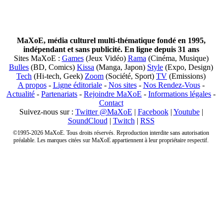
MaXoE, média culturel multi-thématique fondé en 1995,
indépendant et sans publicité. En ligne depuis 31 ans
Sites MaXoE :
Games
(Jeux Vidéo)
Rama
(Cinéma, Musique)
Bulles
(BD, Comics)
Kissa
(Manga, Japon)
Style
(Expo, Design)
Tech
(Hi-tech, Geek)
Zoom
(Société, Sport)
TV
(Emissions)
A propos
-
Ligne éditoriale
-
Nos sites
-
Nos Rendez-Vous
-
Actualité
-
Partenariats
-
Rejoindre MaXoE
-
Informations légales
-
Contact
Suivez-nous sur :
Twitter @MaXoE
|
Facebook
|
Youtube
|
SoundCloud
|
Twitch
|
RSS
©1995-2026 MaXoE. Tous droits réservés. Reproduction interdite sans autorisation
préalable. Les marques citées sur MaXoE appartiennent à leur propriétaire respectif.