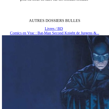
AUTRES
DOSSIERS
BULLES
Livres / BD
Comics en Vrac : Bat-Man Second Knight de Jurgens &...