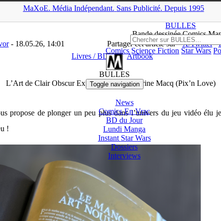
MaXoE.
Média
Indépendant.
▲
Sans Pub
licité
.
Depuis 1995
Dossiers
>
Livres / BD
>
L’Art de Clair Obscur Expedition 33 de Mar
BULLES
Bande dessinée Comics Ma
vor
- 18.05.26, 14:01
Partager cet article sur
X/Twitter
Comics
Science Fiction
Star Wars
Po
Livres / BD
Artbook
BULLES
L’Art de Clair Obscur Expedition 33 de Marine Macq (Pix’n Love)
Toggle navigation
News
Comics En Vrac
ous propose de plonger un peu plus dans l’univers du jeu vidéo élu 
BD du Jour
eu !
Lundi Manga
Instant
Star Wars
Dossiers
Interviews