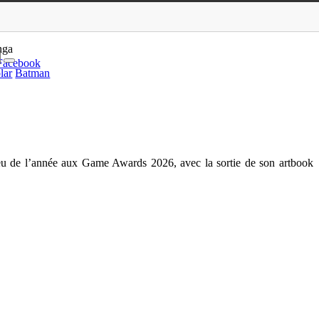
ine Macq (Pix’n Love)
nga
Facebook
lar
Batman
jeu de l’année aux Game Awards 2026, avec la sortie de son artbook