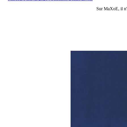
Sur
MaXoE
, il 