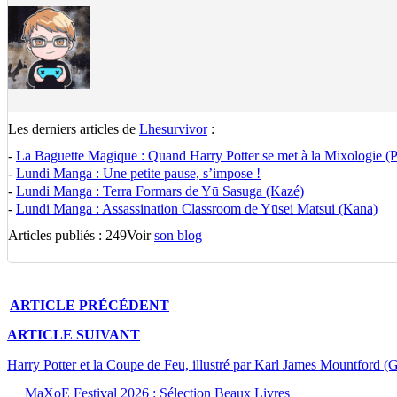
Les derniers articles de
Lhesurvivor
:
-
La Baguette Magique : Quand Harry Potter se met à la Mixologie (Pa
-
Lundi Manga : Une petite pause, s’impose !
-
Lundi Manga : Terra Formars de Yū Sasuga (Kazé)
-
Lundi Manga : Assassination Classroom de Yūsei Matsui (Kana)
Articles publiés : 249
Voir
son blog
ARTICLE
PRÉCÉDENT
ARTICLE
SUIVANT
Harry Potter et la Coupe de Feu, illustré par Karl James Mountford (
MaXoE Festival 2026 : Sélection Beaux Livres