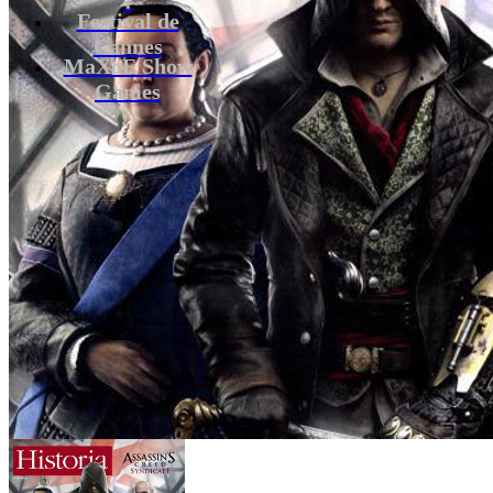
Festival de
Cannes
MaXoE Show
Games