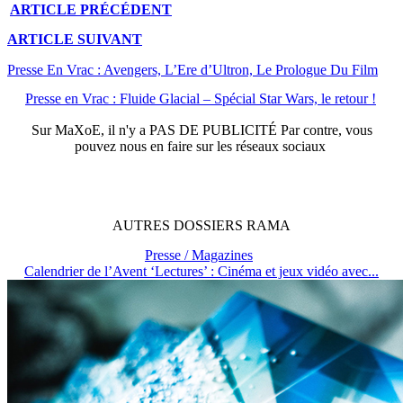
ARTICLE
PRÉCÉDENT
ARTICLE
SUIVANT
Presse En Vrac : Avengers, L’Ere d’Ultron, Le Prologue Du Film
Presse en Vrac : Fluide Glacial – Spécial Star Wars, le retour !
Sur
MaXoE
, il n'y a
PAS DE PUBLICITÉ
Par contre, vous
pouvez nous en faire sur les réseaux sociaux
AUTRES
DOSSIERS
RAMA
Presse / Magazines
Calendrier de l’Avent ‘Lectures’ : Cinéma et jeux vidéo avec...