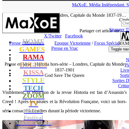
▲
MaXoE.
Média
Indépendant.
S
MaXoE
>
RAMA
>
Dossiers
>
Presse / Magazines
>
Presse en
Vrac : Historia hors-série – Londres, Capitale du Monde 1837-19…
Ciné
Stranger T
Julie
- 28.10.15, 20:37
Partager cet article sur
X/Twitter
Facebook
HOME
Presse / Magazines
Epoque Victorienne
/
Focus Spécial
/
RAM
GAMES
Presse en Vrac
Toggle nav
RAMA
N
BULLES
Presse en Vrac : Historia hors-série – Londres, Capitale du Monde
Pl
1837-1901
Livr
KISSA
God Save The Queen
Sort
STYLE
Sorties
Critiq
TECH
Visiblement, la rédaction de la revue Historia est fan d’Assassin’s
ZOOM
Creed ! Après les pirates et la Révolution Française, voici un hors-
TV
MaXoE
série consacré à Londres durant la période victorienne.
Festival
MaXoE 25 ans
!