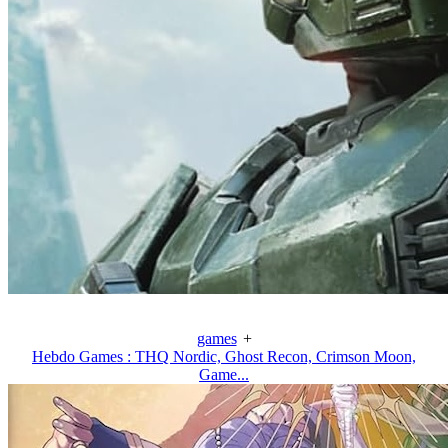
games
+
Hebdo Games : THQ Nordic, Ghost Recon, Crimson Moon,
Game...