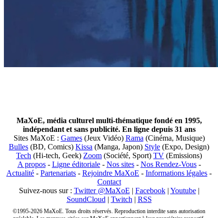
MaXoE, média culturel multi-thématique fondé en 1995,
indépendant et sans publicité. En ligne depuis 31 ans
Sites MaXoE :
Games
(Jeux Vidéo)
Rama
(Cinéma, Musique)
Bulles
(BD, Comics)
Kissa
(Manga, Japon)
Style
(Expo, Design)
Tech
(Hi-tech, Geek)
Zoom
(Société, Sport)
TV
(Emissions)
A propos
-
Ligne éditoriale
-
Nos sites
-
Nos Rendez-Vous
-
Actualité
-
Partenariats
-
Rejoindre MaXoE
-
Informations légales
-
Contact
Suivez-nous sur :
Twitter @MaXoE
|
Facebook
|
Youtube
|
SoundCloud
|
Twitch
|
RSS
©1995-2026 MaXoE. Tous droits réservés. Reproduction interdite sans autorisation