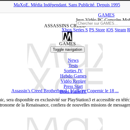
MaXoE.
Média
Indépendant.
▲
Sans Pub
licité
.
Depuis 1995
MaXoE
>
Mots-clés
> Assassin’s Creed
GAMES
Jeux
Vidéo
PC Consoles Mob
ASSASSINS CREED
Xbox Series S
PS Store
iOS
Steam
R
GAMES
Toggle navigation
News
Tests
Sorties
JV
Hebdo Games
Vidéo
Replay
Press Start
Assassin’s Creed Brotherhood : L’affaire Copernic le 18 ...
Bons Plans
JV
nic, sera disponible en exclusivité sur PlayStation3 et accessible en t
tronome de la Renaissance, confiera de nouvelles missions de messager, 