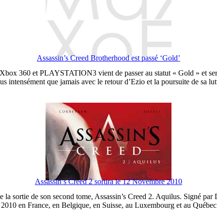
Assassin’s Creed Brotherhood est passé ‘Gold’
r Xbox 360 et PLAYSTATION3 vient de passer au statut « Gold » et ser
 intensément que jamais avec le retour d’Ezio et la poursuite de sa lutt
Assassin’s Creed 2 sortira le 12 Novembre 2010
 sortie de son second tome, Assassin’s Creed 2. Aquilus. Signé par Defa
e 2010 en France, en Belgique, en Suisse, au Luxembourg et au Québec.