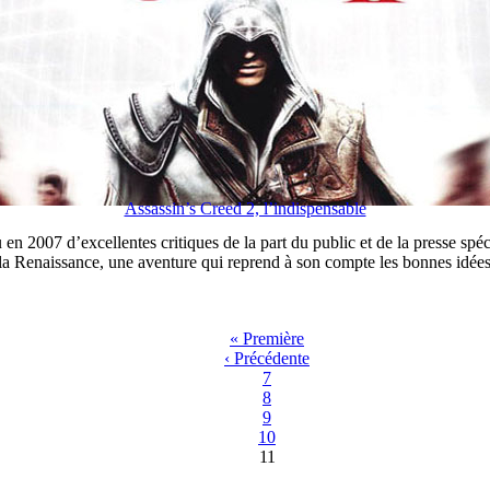
Assassin’s Creed 2, l’indispensable
çu en 2007 d’excellentes critiques de la part du public et de la presse s
e la Renaissance, une aventure qui reprend à son compte les bonnes idées
« Première
‹ Précédente
7
8
9
10
11