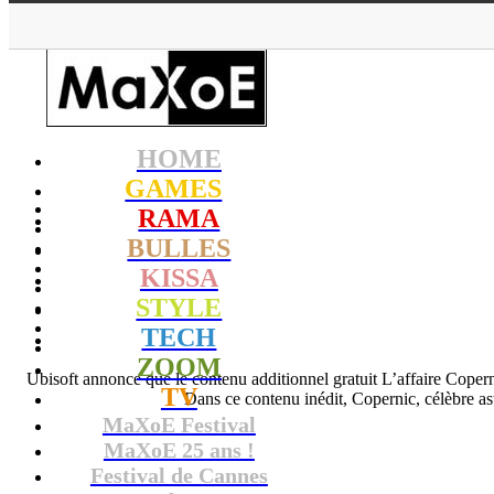
HOME
GAMES
RAMA
BULLES
KISSA
STYLE
TECH
ZOOM
Ubisoft annonce que le contenu additionnel gratuit L’affaire Coper
TV
Dans ce contenu inédit, Copernic, célèbre as
MaXoE Festival
MaXoE 25 ans !
Festival de Cannes