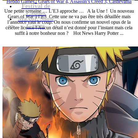
Hebdo Games : Gears of War 4, Assassin’s Creed 3, Castlevania
Festival de
Une petite semaine … L’E3 approche … A la Une ! Un nouveau
Cannes
Gears of War à l’E3 Cette une ne va pas être très détaillée mais
MaXoE Show
l’annonce vaut le coup. On nous confirme un nouvel opus de la
Games
célèbre licence ! Aucun détail n’est donné pour l’instant mais cela
suffit à notre bonheur non ? Hot News Harry Potter ...