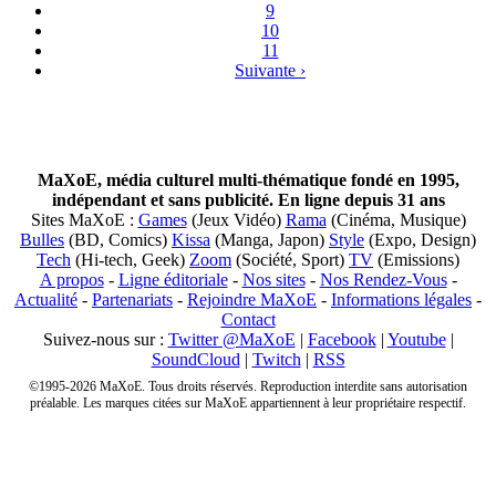
9
10
11
Suivante ›
MaXoE, média culturel multi-thématique fondé en 1995,
indépendant et sans publicité. En ligne depuis 31 ans
Sites MaXoE :
Games
(Jeux Vidéo)
Rama
(Cinéma, Musique)
Bulles
(BD, Comics)
Kissa
(Manga, Japon)
Style
(Expo, Design)
Tech
(Hi-tech, Geek)
Zoom
(Société, Sport)
TV
(Emissions)
A propos
-
Ligne éditoriale
-
Nos sites
-
Nos Rendez-Vous
-
Actualité
-
Partenariats
-
Rejoindre MaXoE
-
Informations légales
-
Contact
Suivez-nous sur :
Twitter @MaXoE
|
Facebook
|
Youtube
|
SoundCloud
|
Twitch
|
RSS
©1995-2026 MaXoE. Tous droits réservés. Reproduction interdite sans autorisation
préalable. Les marques citées sur MaXoE appartiennent à leur propriétaire respectif.