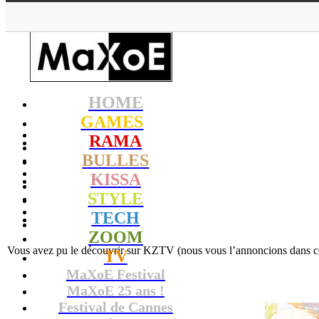
HOME
GAMES
RAMA
BULLES
KISSA
STYLE
TECH
ZOOM
Vous avez pu le découvrir sur KZTV (nous vous l’annoncions dans cett
TV
MaXoE Festival
MaXoE 25 ans !
Festival de Cannes