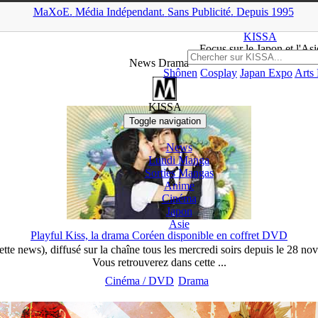
MaXoE.
Média
Indépendant.
▲
Sans Pub
licité
.
Depuis 1995
MaXoE
>
KISSA
>
News
>
Drama
KISSA
Focus sur le Japon et l'Asi
News Drama
Shônen
Cosplay
Japan Expo
Arts
KISSA
Toggle navigation
News
Lundi Manga
Sorties Mangas
Anime
Cinéma
Japon
Asie
Playful Kiss, la drama Coréen disponible en coffret DVD
e news), diffusé sur la chaîne tous les mercredi soirs depuis le 28 n
Vous retrouverez dans cette ...
Cinéma / DVD
Drama