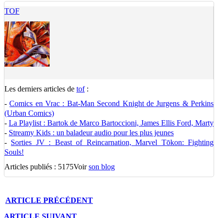
TOF
Les derniers articles de
tof
:
-
Comics en Vrac : Bat-Man Second Knight de Jurgens & Perkins
(Urban Comics)
-
La Playlist : Bartok de Marco Bartoccioni, James Ellis Ford, Marty
-
Streamy Kids : un baladeur audio pour les plus jeunes
-
Sorties JV : Beast of Reincarnation, Marvel Tōkon: Fighting
Souls!
Articles publiés : 5175
Voir
son blog
ARTICLE
PRÉCÉDENT
ARTICLE
SUIVANT