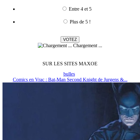
Entre 4 et 5
Plus de 5 !
Chargement ...
SUR LES SITES MAXOE
bulles
Comics en Vrac : Bat-Man Second Knight de Jurgens &...