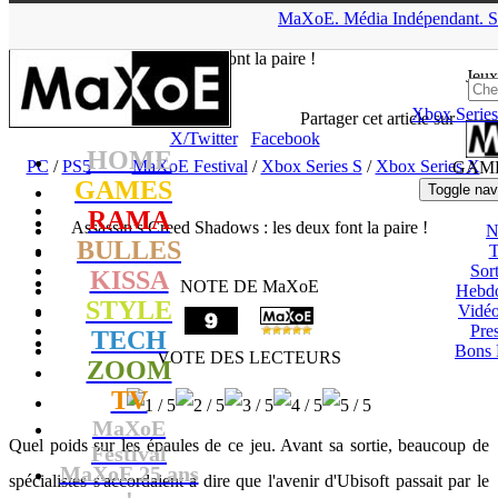
▲
MaXoE.
Média
Indépendant.
S
MaXoE
>
GAMES
>
Tests
>
PC
>
Assassin’s Creed Shadows : les
deux font la paire !
Jeux
Xbox Series
tof
- 26.06.25, 19:12
Partager cet article sur
X/Twitter
Facebook
HOME
PC
/
PS5
MaXoE Festival
/
Xbox Series S
/
Xbox Series X
GAM
GAMES
Toggle nav
RAMA
Assassin’s Creed Shadows : les deux font la paire !
N
BULLES
T
Sort
KISSA
NOTE DE MaXoE
Hebd
STYLE
Vidé
Pres
TECH
Bons 
VOTE DES LECTEURS
ZOOM
TV
MaXoE
Quel poids sur les épaules de ce jeu. Avant sa sortie, beaucoup de
Festival
MaXoE 25 ans
spécialistes s'accordaient à dire que l'avenir d'Ubisoft passait par le
!