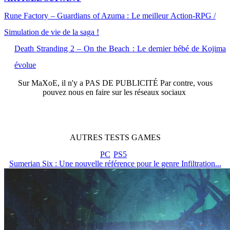
Rune Factory – Guardians of Azuma : Le meilleur Action-RPG /
Simulation de vie de la saga !
Death Stranding 2 – On the Beach : Le dernier bébé de Kojima
évolue
Sur
MaXoE
, il n'y a
PAS DE PUBLICITÉ
Par contre, vous
pouvez nous en faire sur les réseaux sociaux
AUTRES
TESTS
GAMES
PC
PS5
Sumerian Six : Une nouvelle référence pour le genre Infiltration...