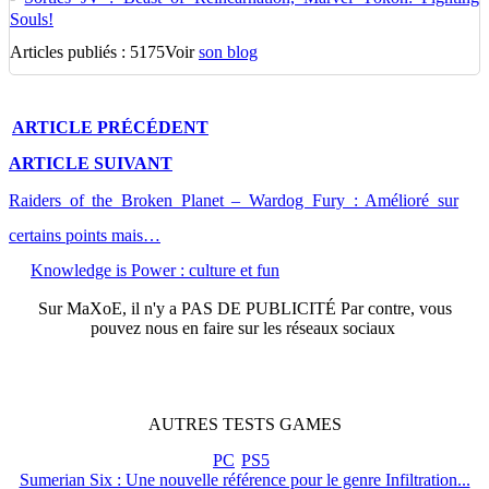
Souls!
Articles publiés : 5175
Voir
son blog
ARTICLE
PRÉCÉDENT
ARTICLE
SUIVANT
Raiders of the Broken Planet – Wardog Fury : Amélioré sur
certains points mais…
Knowledge is Power : culture et fun
Sur
MaXoE
, il n'y a
PAS DE PUBLICITÉ
Par contre, vous
pouvez nous en faire sur les réseaux sociaux
AUTRES
TESTS
GAMES
PC
PS5
Sumerian Six : Une nouvelle référence pour le genre Infiltration...