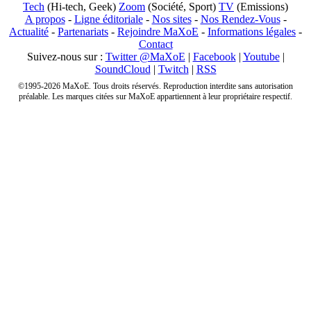
Tech
(Hi-tech, Geek)
Zoom
(Société, Sport)
TV
(Emissions)
A propos
-
Ligne éditoriale
-
Nos sites
-
Nos Rendez-Vous
-
Actualité
-
Partenariats
-
Rejoindre MaXoE
-
Informations légales
-
Contact
Suivez-nous sur :
Twitter @MaXoE
|
Facebook
|
Youtube
|
SoundCloud
|
Twitch
|
RSS
©1995-2026 MaXoE. Tous droits réservés. Reproduction interdite sans autorisation
préalable. Les marques citées sur MaXoE appartiennent à leur propriétaire respectif.