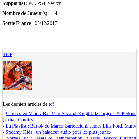
Support(s)
: PC, PS4, Switch
Nombre de Joueur(s)
: 1-4
Sortie France
: 05/12/2017
TOF
Les derniers articles de
tof
:
-
Comics en Vrac : Bat-Man Second Knight de Jurgens & Perkins
(Urban Comics)
-
La Playlist : Bartok de Marco Bartoccioni, James Ellis Ford, Marty
-
Streamy Kids : un baladeur audio pour les plus jeunes
-
Sorties JV : Beast of Reincarnation, Marvel Tōkon: Fighting