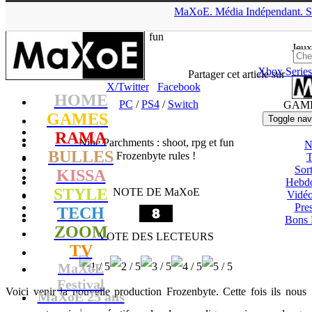
▲
MaXoE.
Média
Indépendant.
S
MaXoE
>
GAMES
>
Tests
>
PC
>
Nine Parchments : shoot, rpg et
fun
Jeux
Xbox Series
tof
- 30.12.17, 19:23
Partager cet article sur
X/Twitter
Facebook
HOME
PC
/
PS4
/
Switch
GAM
GAMES
Toggle nav
RAMA
Nine Parchments : shoot, rpg et fun
N
BULLES
Frozenbyte rules !
T
Sort
KISSA
Hebd
STYLE
NOTE DE MaXoE
Vidé
Pres
TECH
Bons 
ZOOM
VOTE DES LECTEURS
TV
MaXoE
Festival
Voici venir la nouvelle production Frozenbyte. Cette fois ils nous
MaXoE 25 ans
!