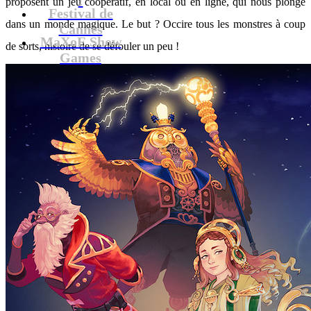
proposent un jeu coopératif, en local ou en ligne, qui nous plonge
Festival de
dans un monde magique. Le but ? Occire tous les monstres à coup
Cannes
MaXoE Show
de sorts, histoire de se défouler un peu !
Games