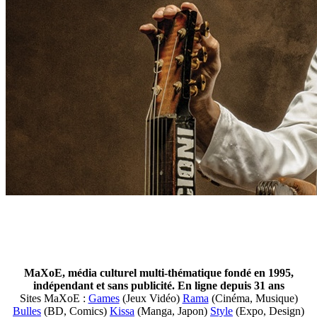
MaXoE, média culturel multi-thématique fondé en 1995,
indépendant et sans publicité. En ligne depuis 31 ans
Sites MaXoE :
Games
(Jeux Vidéo)
Rama
(Cinéma, Musique)
Bulles
(BD, Comics)
Kissa
(Manga, Japon)
Style
(Expo, Design)