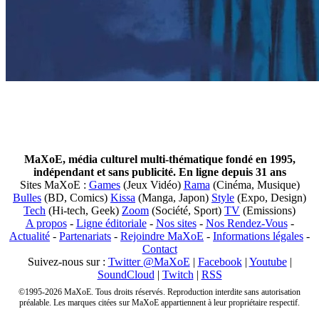
MaXoE, média culturel multi-thématique fondé en 1995,
indépendant et sans publicité. En ligne depuis 31 ans
Sites MaXoE :
Games
(Jeux Vidéo)
Rama
(Cinéma, Musique)
Bulles
(BD, Comics)
Kissa
(Manga, Japon)
Style
(Expo, Design)
Tech
(Hi-tech, Geek)
Zoom
(Société, Sport)
TV
(Emissions)
A propos
-
Ligne éditoriale
-
Nos sites
-
Nos Rendez-Vous
-
Actualité
-
Partenariats
-
Rejoindre MaXoE
-
Informations légales
-
Contact
Suivez-nous sur :
Twitter @MaXoE
|
Facebook
|
Youtube
|
SoundCloud
|
Twitch
|
RSS
©1995-2026 MaXoE. Tous droits réservés. Reproduction interdite sans autorisation
préalable. Les marques citées sur MaXoE appartiennent à leur propriétaire respectif.