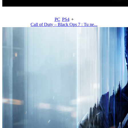
PC
PS4
+
Call of Duty – Black Ops 7 : Tu ne...