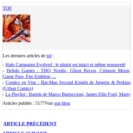
TOF
Les derniers articles de
tof
:
-
Halo Campaign Evolved : le plaisir est intact et même renouvelé
-
Hebdo Games : THQ Nordic, Ghost Recon, Crimson Moon,
Game Pass, Fire Emblem, ...
-
Comics en Vrac : Bat-Man Second Knight de Jurgens & Perkins
(Urban Comics)
-
La Playlist : Bartok de Marco Bartoccioni, James Ellis Ford, Marty
Articles publiés : 5177
Voir
son blog
ARTICLE
PRÉCÉDENT