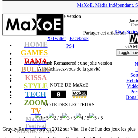
▲
MaXoE.
Média
Indépendant.
S
MaXoE
>
GAMES
>
Tests
>
PS4
>
Gravity Rush Remastered : une
jolie version
Jeux
Xbox Series
tof
- 28.02.16, 19:12
Partager cet article sur
X/Twitter
Facebook
HOME
PS4
GAM
GAMES
Toggle nav
RAMA
Gravity Rush Remastered : une jolie version
N
BULLES
Affranchissez-vous de la gravité
T
Sort
KISSA
Hebd
STYLE
NOTE DE MaXoE
Vidé
Pres
TECH
Bons 
ZOOM
VOTE DES LECTEURS
TV
MaXoE
Festival
Gravity Rush est sorti en 2012 sur Vita. Il a été l'un des jeux les plus
MaXoE 25 ans
!