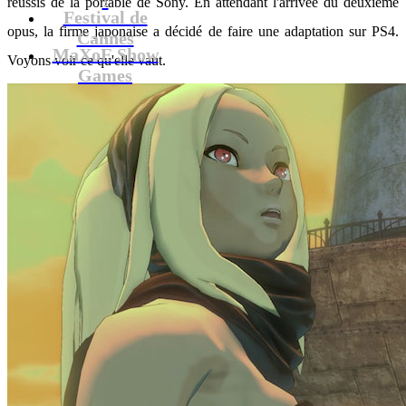
réussis de la portable de Sony. En attendant l'arrivée du deuxième
Festival de
opus, la firme japonaise a décidé de faire une adaptation sur PS4.
Cannes
MaXoE Show
Voyons voir ce qu'elle vaut.
Games