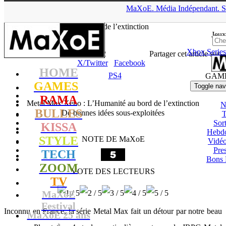
▲
MaXoE.
Média
Indépendant.
S
MaXoE
>
GAMES
>
Tests
>
PS4
>
Metal Max Xeno : L’Humanité
au bord de l’extinction
Jeux
Xbox Series
Zelphyrnia
- 03.10.18, 19:12
Partager cet article sur
X/Twitter
Facebook
HOME
PS4
GAM
GAMES
Toggle nav
RAMA
Metal Max Xeno : L’Humanité au bord de l’extinction
N
BULLES
De bonnes idées sous-exploitées
T
Sort
KISSA
Hebd
STYLE
NOTE DE MaXoE
Vidé
Pres
TECH
Bons 
ZOOM
VOTE DES LECTEURS
TV
MaXoE
Festival
Inconnu en France, la série Metal Max fait un détour par notre beau
MaXoE 25 ans
!