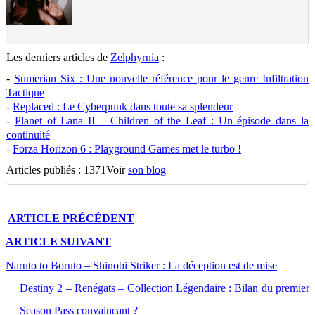
Les derniers articles de
Zelphyrnia
:
-
Sumerian Six : Une nouvelle référence pour le genre Infiltration
Tactique
-
Replaced : Le Cyberpunk dans toute sa splendeur
-
Planet of Lana II – Children of the Leaf : Un épisode dans la
continuité
-
Forza Horizon 6 : Playground Games met le turbo !
Articles publiés : 1371
Voir
son blog
ARTICLE
PRÉCÉDENT
ARTICLE
SUIVANT
Naruto to Boruto – Shinobi Striker : La déception est de mise
Destiny 2 – Renégats – Collection Légendaire : Bilan du premier
Season Pass convaincant ?