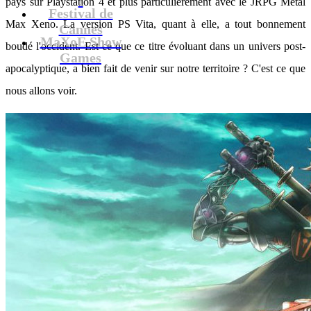
pays sur Playstation 4 et plus particulièrement avec le JRPG Metal
Festival de
Max Xeno. La version PS Vita, quant à elle, a tout bonnement
Cannes
MaXoE Show
boudé l'occident. Est-ce que ce titre évoluant dans un univers post-
Games
apocalyptique, a bien fait de venir sur notre territoire ? C'est ce que
nous allons voir.