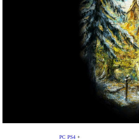
PC
PS4
+