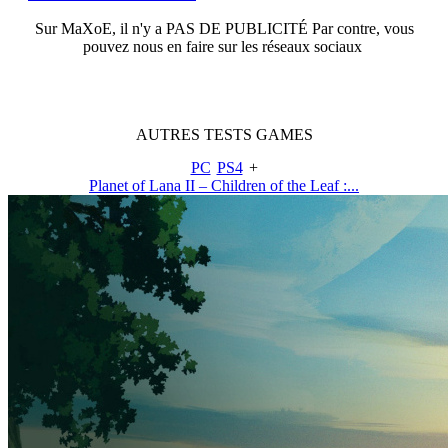
Sur
MaXoE
, il n'y a
PAS DE PUBLICITÉ
Par contre, vous
pouvez nous en faire sur les réseaux sociaux
AUTRES
TESTS
GAMES
PC
PS4
+
Planet of Lana II – Children of the Leaf :...