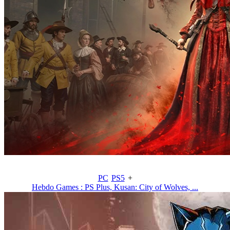
PC
PS5
+
Hebdo Games : PS Plus, Kusan: City of Wolves, ...