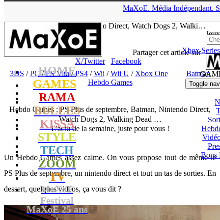
▲
MaXoE.
Média
Indépendant.
S
MaXoE
>
GAMES
>
Dossiers
>
3DS
>
Hebdo Games : PS Plus de
septembre, Batman, Nintendo Direct, Watch Dogs 2, Walki…
Jeux
Xbox Series
tof
- 03.09.16, 11:10
Partager cet article sur
X/Twitter
Facebook
HOME
3DS
/
PC
/
PS Vita
/
PS4
/
Wii
/
Wii U
/
Xbox One
Batman
/
GAM
GAMES
Hebdo Games
Toggle nav
RAMA
N
BULLES
Hebdo Games : PS Plus de septembre, Batman, Nintendo Direct,
T
Watch Dogs 2, Walking Dead …
Sort
KISSA
L'actu de la semaine, juste pour vous !
Hebd
STYLE
Vidé
Pres
TECH
Bons 
Un Hebdo Games assez calme. On vous propose tout de même le
ZOOM
PS Plus de septembre, un nintendo direct et tout un tas de sorties. En
TV
MaXoE
dessert, quelques vidéos, ça vous dit ?
Festival
MaXoE 25 ans
!