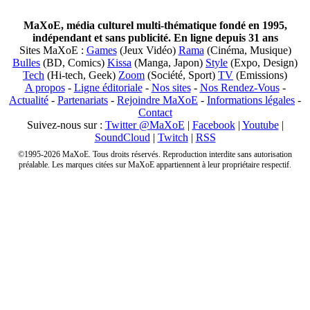
MaXoE, média culturel multi-thématique fondé en 1995,
indépendant et sans publicité. En ligne depuis 31 ans
Sites MaXoE :
Games
(Jeux Vidéo)
Rama
(Cinéma, Musique)
Bulles
(BD, Comics)
Kissa
(Manga, Japon)
Style
(Expo, Design)
Tech
(Hi-tech, Geek)
Zoom
(Société, Sport)
TV
(Emissions)
A propos
-
Ligne éditoriale
-
Nos sites
-
Nos Rendez-Vous
-
Actualité
-
Partenariats
-
Rejoindre MaXoE
-
Informations légales
-
Contact
Suivez-nous sur :
Twitter @MaXoE
|
Facebook
|
Youtube
|
SoundCloud
|
Twitch
|
RSS
©1995-2026 MaXoE. Tous droits réservés. Reproduction interdite sans autorisation
préalable. Les marques citées sur MaXoE appartiennent à leur propriétaire respectif.