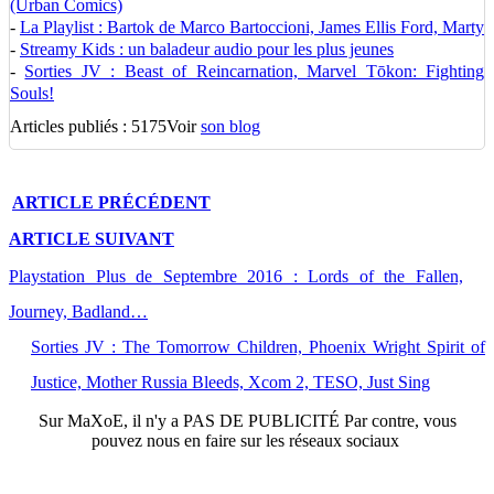
(Urban Comics)
-
La Playlist : Bartok de Marco Bartoccioni, James Ellis Ford, Marty
-
Streamy Kids : un baladeur audio pour les plus jeunes
-
Sorties JV : Beast of Reincarnation, Marvel Tōkon: Fighting
Souls!
Articles publiés : 5175
Voir
son blog
ARTICLE
PRÉCÉDENT
ARTICLE
SUIVANT
Playstation Plus de Septembre 2016 : Lords of the Fallen,
Journey, Badland…
Sorties JV : The Tomorrow Children, Phoenix Wright Spirit of
Justice, Mother Russia Bleeds, Xcom 2, TESO, Just Sing
Sur
MaXoE
, il n'y a
PAS DE PUBLICITÉ
Par contre, vous
pouvez nous en faire sur les réseaux sociaux