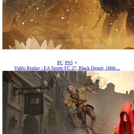
PC
PS5
+
Vidéo Replay : EA Sports FC 27, Black Desert, 1666:...