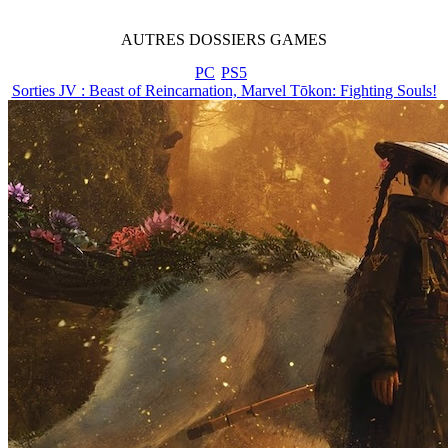
AUTRES
DOSSIERS
GAMES
PC
PS5
Sorties JV : Beast of Reincarnation, Marvel Tōkon: Fighting Souls!