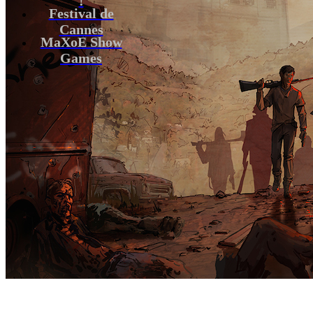
Festival de
Cannes
MaXoE Show
Games