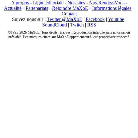
A propos
-
Ligne éditoriale
-
Nos sites
-
Nos Rendez-Vous
-
Actualité
-
Partenariats
-
Rejoindre MaXoE
-
Informations légales
-
Contact
Suivez-nous sur :
Twitter @MaXoE
|
Facebook
|
Youtube
|
SoundCloud
|
Twitch
|
RSS
©1995-2026 MaXoE. Tous droits réservés. Reproduction interdite sans autorisation
préalable. Les marques citées sur MaXoE appartiennent à leur propriétaire respectif.