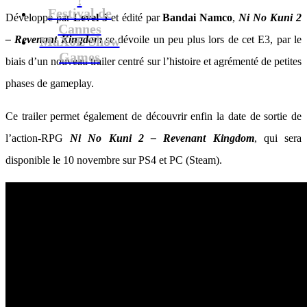
Festival de
Développé par
Level 5
et édité par
Bandai Namco
,
Ni No Kuni 2
Cannes
– Revenant Kingdom
MaXoE Show
se dévoile un peu plus lors de cet E3, par le
Games
biais d’un nouveau trailer centré sur l’histoire et agrémenté de petites
phases de gameplay.
Ce trailer permet également de découvrir enfin la date de sortie de
l’action-RPG
Ni No Kuni 2 – Revenant Kingdom
, qui sera
disponible le 10 novembre sur PS4 et PC (Steam).