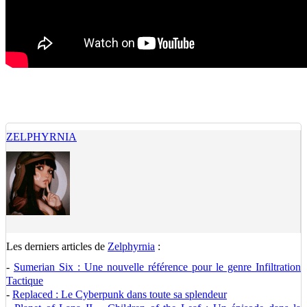
ZELPHYRNIA
Les derniers articles de
Zelphyrnia
:
-
Sumerian Six : Une nouvelle référence pour le genre Infiltration
Tactique
-
Replaced : Le Cyberpunk dans toute sa splendeur