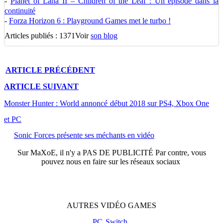
-
Planet of Lana II – Children of the Leaf : Un épisode dans la
continuité
-
Forza Horizon 6 : Playground Games met le turbo !
Articles publiés : 1371
Voir
son blog
ARTICLE
PRÉCÉDENT
ARTICLE
SUIVANT
Monster Hunter : World annoncé début 2018 sur PS4, Xbox One
et PC
Sonic Forces présente ses méchants en vidéo
Sur
MaXoE
, il n'y a
PAS DE PUBLICITÉ
Par contre, vous
pouvez nous en faire sur les réseaux sociaux
AUTRES
VIDÉO
GAMES
PC
Switch