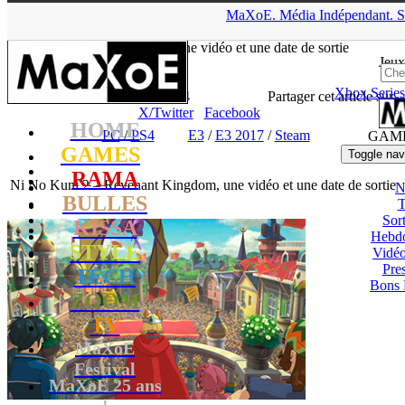
▲
MaXoE.
Média
Indépendant.
S
MaXoE
>
GAMES
>
Downloads
>
PC
>
Ni No Kuni 2 –
Revenant Kingdom, une vidéo et une date de sortie
Jeux
Xbox Series
Zelphyrnia
- 13.06.17, 18:44
Partager cet article sur
X/Twitter
Facebook
HOME
PC
/
PS4
E3
/
E3 2017
/
Steam
GAM
GAMES
Toggle nav
RAMA
Ni No Kuni 2 – Revenant Kingdom, une vidéo et une date de sortie
N
BULLES
T
Sort
KISSA
Hebd
STYLE
Vidé
Pres
TECH
Bons 
ZOOM
TV
MaXoE
Festival
MaXoE 25 ans
!