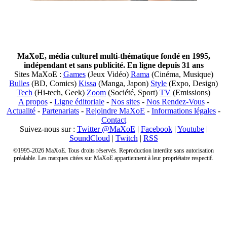
MaXoE, média culturel multi-thématique fondé en 1995,
indépendant et sans publicité. En ligne depuis 31 ans
Sites MaXoE :
Games
(Jeux Vidéo)
Rama
(Cinéma, Musique)
Bulles
(BD, Comics)
Kissa
(Manga, Japon)
Style
(Expo, Design)
Tech
(Hi-tech, Geek)
Zoom
(Société, Sport)
TV
(Emissions)
A propos
-
Ligne éditoriale
-
Nos sites
-
Nos Rendez-Vous
-
Actualité
-
Partenariats
-
Rejoindre MaXoE
-
Informations légales
-
Contact
Suivez-nous sur :
Twitter @MaXoE
|
Facebook
|
Youtube
|
SoundCloud
|
Twitch
|
RSS
©1995-2026 MaXoE. Tous droits réservés. Reproduction interdite sans autorisation
préalable. Les marques citées sur MaXoE appartiennent à leur propriétaire respectif.