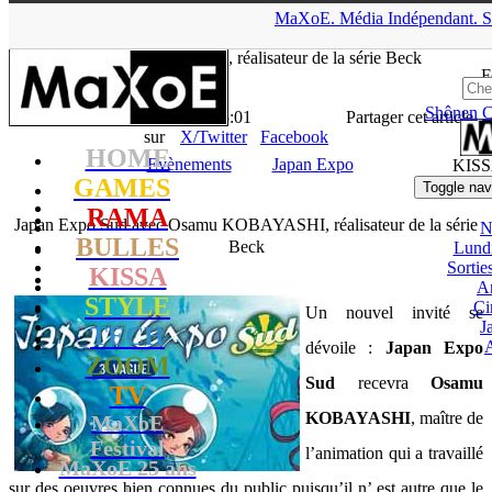
▲
MaXoE.
Média
Indépendant.
S
MaXoE
>
KISSA
>
News
>
Evènements
>
Japan Expo Sud avec
Osamu KOBAYASHI, réalisateur de la série Beck
F
Shônen
C
La Rédaction
- 12.01.11, 15:01
Partager cet article
sur
X/Twitter
Facebook
HOME
Evènements
Japan Expo
KIS
GAMES
Toggle nav
RAMA
Japan Expo Sud avec Osamu KOBAYASHI, réalisateur de la série
N
BULLES
Beck
Lund
Sorti
KISSA
A
STYLE
Ci
Un nouvel invité se
J
TECH
dévoile :
Japan Expo
ZOOM
Sud
recevra
Osamu
TV
KOBAYASHI
, maître de
MaXoE
Festival
l’animation qui a travaillé
MaXoE 25 ans
sur des oeuvres bien connues du public puisqu’il n’ est autre que le
!