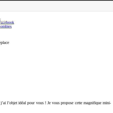
useur d’huiles essentie…
Facebook
ombies
eplace
, j’ai l’objet idéal pour vous ! Je vous propose cette magnifique mini-