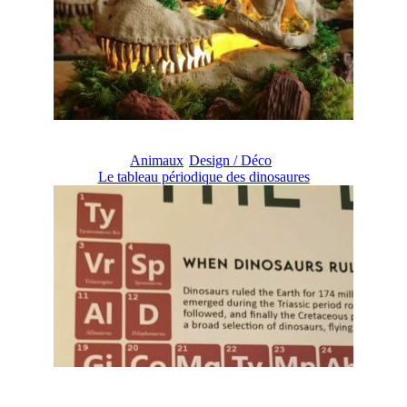
Animaux
Design / Déco
Le tableau périodique des dinosaures