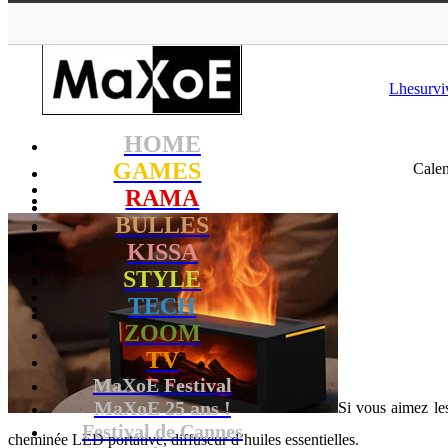
MaXoE
>
STYLE
>
N
Lhesurvi
HOME
GAMES
Calen
RAMA
BULLES
KISSA
STYLE
TECH
ZOOM
TV
MaXoE Festival
MaXoE 25 ans !
Si vous aimez les
Festival de Cannes
cheminée LED portative, diffuseur d’huiles essentielles.