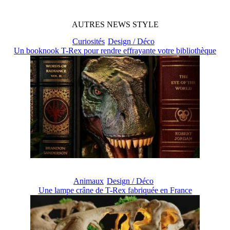
AUTRES
NEWS
STYLE
Curiosités
Design / Déco
Un booknook T-Rex pour rendre effrayante votre bibliothèque
Animaux
Design / Déco
Une lampe crâne de T-Rex fabriquée en France