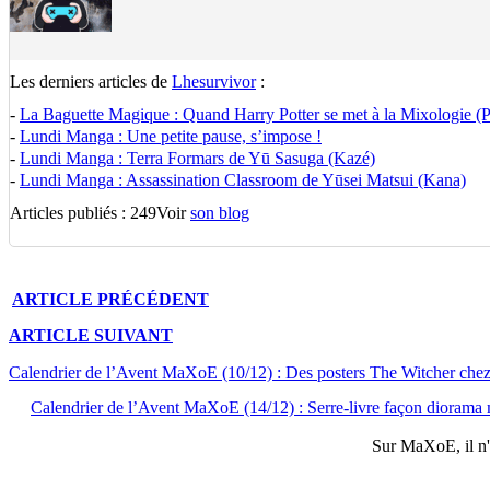
Les derniers articles de
Lhesurvivor
:
-
La Baguette Magique : Quand Harry Potter se met à la Mixologie (Pa
-
Lundi Manga : Une petite pause, s’impose !
-
Lundi Manga : Terra Formars de Yū Sasuga (Kazé)
-
Lundi Manga : Assassination Classroom de Yūsei Matsui (Kana)
Articles publiés : 249
Voir
son blog
ARTICLE
PRÉCÉDENT
ARTICLE
SUIVANT
Calendrier de l’Avent MaXoE (10/12) : Des posters The Witcher chez
Calendrier de l’Avent MaXoE (14/12) : Serre-livre façon diorama 
Sur
MaXoE
, il 