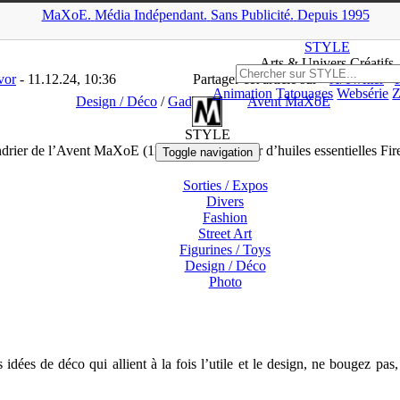
MaXoE.
Média
Indépendant.
▲
Sans Pub
licité
.
Depuis 1995
ews
>
Design / Déco
>
Calendrier de l’Avent MaXoE (11/12) : Le diff
STYLE
Arts & Univers Créatifs
vor
- 11.12.24, 10:36
Partager cet article sur
X/Twitter
Animation
Tatouages
Websérie
Z
Design / Déco
/
Gadgets
Avent MaXoE
STYLE
drier de l’Avent MaXoE (11/12) : Le diffuseur d’huiles essentielles Fir
Toggle navigation
Sorties
/ Expos
Divers
Fashion
Street Art
Figurines
/ Toys
Design
/ Déco
Photo
 idées de déco qui allient à la fois l’utile et le design, ne bougez pas