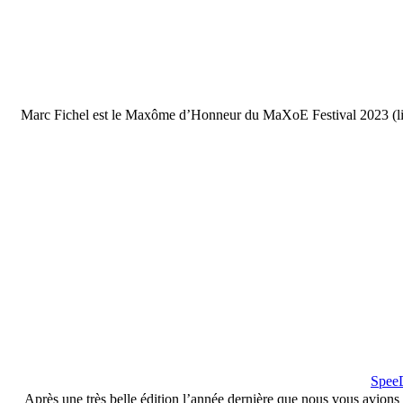
Marc Fichel est le Maxôme d’Honneur du MaXoE Festival 2023 (lire 
SpeeD
Après une très belle édition l’année dernière que nous vous avio