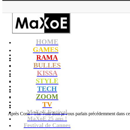
HOME
GAMES
RAMA
BULLES
KISSA
STYLE
TECH
ZOOM
TV
MaXoE Festival
Après Coral / The Void dont je vous parlais précédemment dans cet 
MaXoE 25 ans !
Festival de Cannes