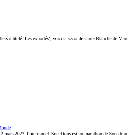
rs intitulé ‘Les exportés‘, voici la seconde Carte Blanche de Marc
 Monde
u 12 mars 2023. Pour rappel, SpeeDons est un marathon de Speedrun