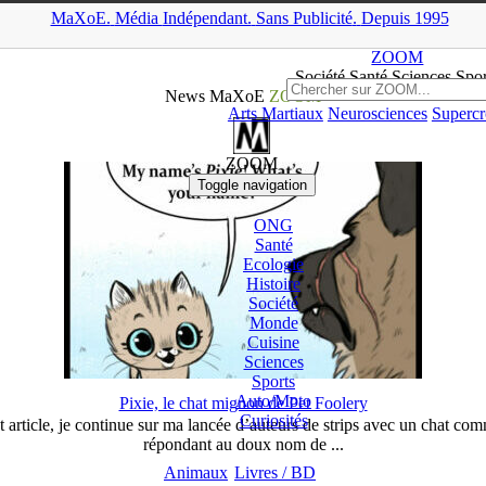
MaXoE.
Média
Indépendant.
▲
Sans Pub
licité
.
Depuis 1995
MaXoE
>
ZOOM
>
News
>
Page 9
ZOOM
Société Santé Sciences
Spor
News MaXoE
ZOOM
Arts Martiaux
Neurosciences
Supercr
ZOOM
Toggle navigation
ONG
Santé
Ecologie
Histoire
Société
Monde
Cuisine
Sciences
Sports
Auto/
Moto
Pixie, le chat mignon de Pet Foolery
Curiosités
article, je continue sur ma lancée d’auteurs de strips avec un chat comm
répondant au doux nom de ...
Animaux
Livres / BD