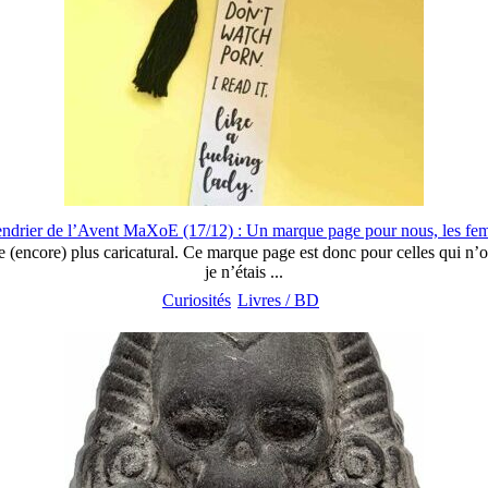
ndrier de l’Avent MaXoE (17/12) : Un marque page pour nous, les f
dre (encore) plus caricatural. Ce marque page est donc pour celles qui n’o
je n’étais ...
Curiosités
Livres / BD