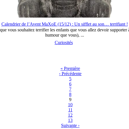
Calendrier de l’Avent MaXoE (15/12) : Un sifflet au son… terrifiant !
 que vous souhaitez terrifier les enfants que vous allez devoir supporte
humour que vous), ...
Curiosités
« Première
‹ Précédente
5
6
7
8
9
10
11
12
13
Suivante ›