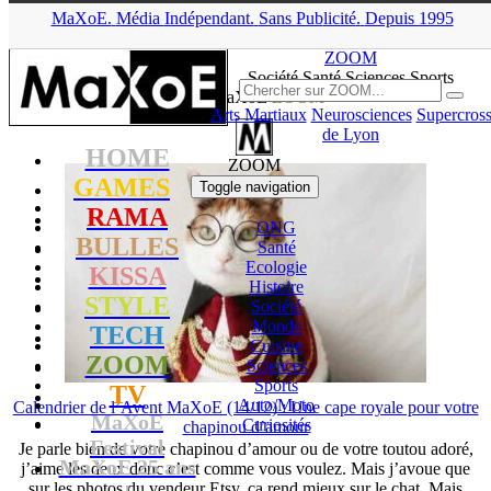
MaXoE.
Média
Indépendant.
▲
Sans Pub
licité
.
Depuis 1995
MaXoE
>
ZOOM
>
News
>
Page 10
ZOOM
Société Santé Sciences
Sports
News MaXoE
ZOOM
Arts Martiaux
Neurosciences
Supercros
de Lyon
HOME
ZOOM
GAMES
Toggle navigation
RAMA
ONG
BULLES
Santé
Ecologie
KISSA
Histoire
STYLE
Société
Monde
TECH
Cuisine
ZOOM
Sciences
Sports
TV
Auto/
Moto
Calendrier de l’Avent MaXoE (14/12) : Une cape royale pour votre
MaXoE
Curiosités
chapinou d’amour
Festival
Je parle bien de votre chapinou d’amour ou de votre toutou adoré,
MaXoE 25 ans
j’aime les deux donc c’est comme vous voulez. Mais j’avoue que
sur les photos du vendeur Etsy, ça rend mieux sur le chat. Mais
!