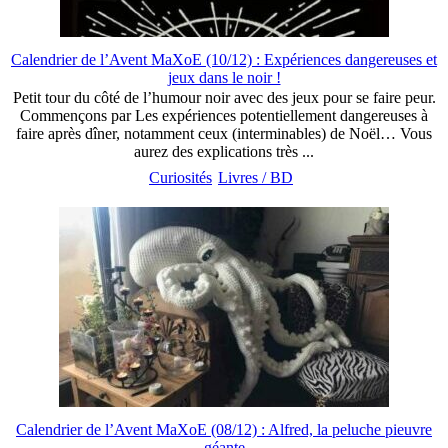
Calendrier de l’Avent MaXoE (10/12) : Expériences dangereuses et
jeux dans le noir !
Petit tour du côté de l’humour noir avec des jeux pour se faire peur.
Commençons par Les expériences potentiellement dangereuses à
faire après dîner, notamment ceux (interminables) de Noël… Vous
aurez des explications très ...
Curiosités
Livres / BD
Calendrier de l’Avent MaXoE (08/12) : Alfred, la peluche pieuvre
géante