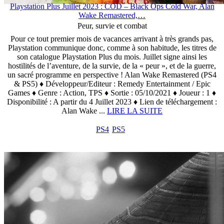
Playstation Plus Juillet 2023 : COD – Black Ops Cold War, Alan
Wake Remastered,…
Peur, survie et combat
Pour ce tout premier mois de vacances arrivant à très grands pas,
Playstation communique donc, comme à son habitude, les titres de
son catalogue Playstation Plus du mois. Juillet signe ainsi les
hostilités de l’aventure, de la survie, de la « peur », et de la guerre,
un sacré programme en perspective ! Alan Wake Remastered (PS4
& PS5) ♦ Développeur/Editeur : Remedy Entertainment / Epic
Games ♦ Genre : Action, TPS ♦ Sortie : 05/10/2021 ♦ Joueur : 1 ♦
Disponibilité : A partir du 4 Juillet 2023 ♦ Lien de téléchargement :
Alan Wake ...
LIRE LA SUITE
PS4
PS5