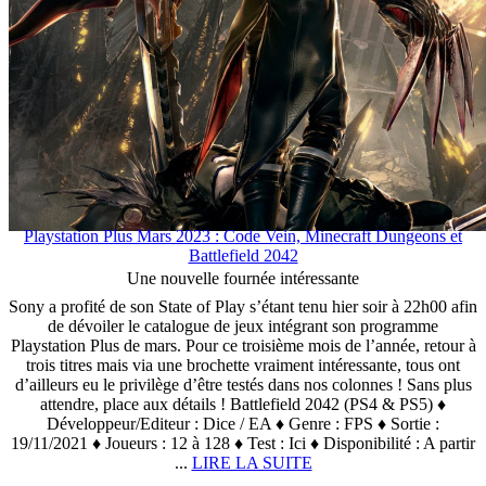
Playstation Plus Mars 2023 : Code Vein, Minecraft Dungeons et
Battlefield 2042
Une nouvelle fournée intéressante
Sony a profité de son State of Play s’étant tenu hier soir à 22h00 afin
de dévoiler le catalogue de jeux intégrant son programme
Playstation Plus de mars. Pour ce troisième mois de l’année, retour à
trois titres mais via une brochette vraiment intéressante, tous ont
d’ailleurs eu le privilège d’être testés dans nos colonnes ! Sans plus
attendre, place aux détails ! Battlefield 2042 (PS4 & PS5) ♦
Développeur/Editeur : Dice / EA ♦ Genre : FPS ♦ Sortie :
19/11/2021 ♦ Joueurs : 12 à 128 ♦ Test : Ici ♦ Disponibilité : A partir
...
LIRE LA SUITE