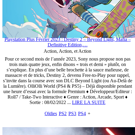
Playstation Plus Février 2023 : Destiny 2 – Beyond Light, Mafia –
Definitive Edition,…
Action, Action, et Action
Pour ce second mois de l’année 2023, Sony nous propose non pas
trois mais quatre jeux, enfin disons « trois et demi » plutôt, on
s’explique. En plus d’une belle brochette à la sauce mafieuse, de
massacre et de tricks, Destiny 2, devenu Free-to-Play pour rappel,
s’invite dans la course avec son DLC Beyond Light (ou Au-Delà de
la Lumière). OlliOlli World (PS4 & PS5) – Déjà disponible pendant
une heure d’essai avec la formule Premium ♦ Développeur/Editeur :
Roll7 / Take-Two Interactive ♦ Genre : Action, Arcade, Sport ♦
Sortie : 08/02/2022 ...
LIRE LA SUITE
Oldies
PS2
PS3
PS4
+