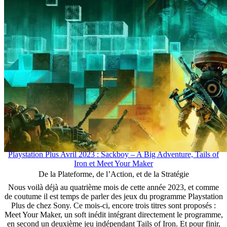
Playstation Plus Avril 2023 : Sackboy – A Big Adventure, Tails of
Iron et Meet Your Maker
De la Plateforme, de l’Action, et de la Stratégie
Nous voilà déjà au quatrième mois de cette année 2023, et comme
de coutume il est temps de parler des jeux du programme Playstation
Plus de chez Sony. Ce mois-ci, encore trois titres sont proposés :
Meet Your Maker, un soft inédit intégrant directement le programme,
en second un deuxième jeu indépendant Tails of Iron. Et pour finir,