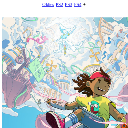
Oldies
PS2
PS3
PS4
+