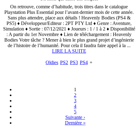
On retrouve, comme d’habitude, trois titres dans le catalogue
Playstation Plus Essential pour l’avant-dernier mois de cette année.
Sans plus attendre, place aux détails ! Heavenly Bodies (PS4 &
PS5) ♦ Développeur/Editeur : 2PT PTY Ltd ♦ Genre : Aventure,
Simulation ♦ Sortie : 07/12/2021 ♦ Joueurs : 1 / 1 à 2 ♦ Disponibilité
: A partir du 1er Novembre ♦ Lien de téléchargement : Heavenly
Bodies Votre tâche ? Mener à bien le plus grand projet d’ingénierie
de l’histoire de l’humanité. Pour cela il faudra faire appel à la ...
LIRE LA SUITE
Oldies
PS2
PS3
PS4
+
1
2
3
4
5
Suivante ›
Dernière »