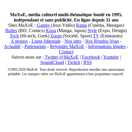
MaXoE, média culturel multi-thématique fondé en 1995,
indépendant et sans publicité. En ligne depuis 31 ans
Sites MaXoE :
Games
(Jeux Vidéo)
Rama
(Cinéma, Musique)
Bulles
(BD, Comics)
Kissa
(Manga, Japon)
Style
(Expo, Design)
Tech
(Hi-tech, Geek)
Zoom
(Société, Sport)
TV
(Emissions)
A propos
-
Ligne éditoriale
-
Nos sites
-
Nos Rendez-Vous
-
Actualité
-
Partenariats
-
Rejoindre MaXoE
-
Informations légales
-
Contact
Suivez-nous sur :
Twitter @MaXoE
|
Facebook
|
Youtube
|
SoundCloud
|
Twitch
|
RSS
©1995-2026 MaXoE. Tous droits réservés. Reproduction interdite sans autorisation
préalable. Les marques citées sur MaXoE appartiennent à leur propriétaire respectif.