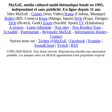
MaXoE, média culturel multi-thématique fondé en 1995,
indépendant et sans publicité. En ligne depuis 31 ans
Sites MaXoE :
Games
(Jeux Vidéo)
Rama
(Cinéma, Musique)
Bulles
(BD, Comics)
Kissa
(Manga, Japon)
Style
(Expo, Design)
Tech
(Hi-tech, Geek)
Zoom
(Société, Sport)
TV
(Emissions)
A propos
-
Ligne éditoriale
-
Nos sites
-
Nos Rendez-Vous
-
Actualité
-
Partenariats
-
Rejoindre MaXoE
-
Informations légales
-
Contact
Suivez-nous sur :
Twitter @MaXoE
|
Facebook
|
Youtube
|
SoundCloud
|
Twitch
|
RSS
©1995-2026 MaXoE. Tous droits réservés. Reproduction interdite sans autorisation
préalable. Les marques citées sur MaXoE appartiennent à leur propriétaire respectif.