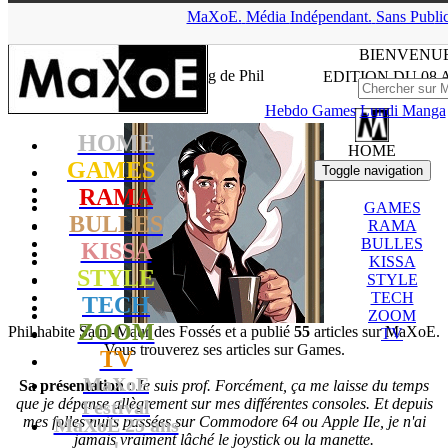
MaXoE.
▲
Média
Indépendant.
Sans Pub
li
MaXoE
>
Rédaction
> Blog de Phil
BIENVENUE
Blog de Phil
EDITION DU
08 
Hebdo Games
Lundi Manga
HOME
HOME
GAMES
Toggle navigation
RAMA
GAMES
BULLES
RAMA
BULLES
KISSA
KISSA
STYLE
STYLE
TECH
TECH
ZOOM
ZOOM
Phil habite Saint-Maur des Fossés et a publié
55
articles sur MaXoE.
TV
Vous trouverez ses articles sur Games.
TV
MaXoE
Sa présentation
:
Je suis prof. Forcément, ça me laisse du temps
que je dépense allègrement sur mes différentes consoles. Et depuis
Festival
mes folles nuits passées sur Commodore 64 ou Apple IIe, je n'ai
MaXoE 25 ans
jamais vraiment lâché le joystick ou la manette.
!