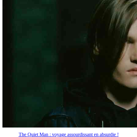
The Quiet Man : voyage assourdissant en absurdie !