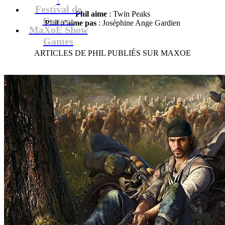
Festival de
Phil aime
: Twin Peaks
Cannes
Phil n'aime pas
: Joséphine Ange Gardien
MaXoE Show
Games
ARTICLES DE PHIL
PUBLIÉS SUR MAXOE