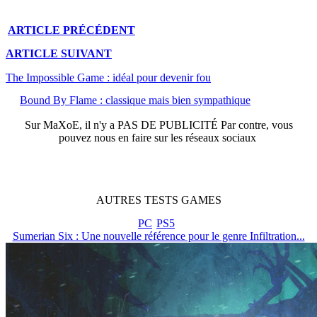
ARTICLE
PRÉCÉDENT
ARTICLE
SUIVANT
The Impossible Game : idéal pour devenir fou
Bound By Flame : classique mais bien sympathique
Sur
MaXoE
, il n'y a
PAS DE PUBLICITÉ
Par contre, vous
pouvez nous en faire sur les réseaux sociaux
AUTRES
TESTS
GAMES
PC
PS5
Sumerian Six : Une nouvelle référence pour le genre Infiltration...