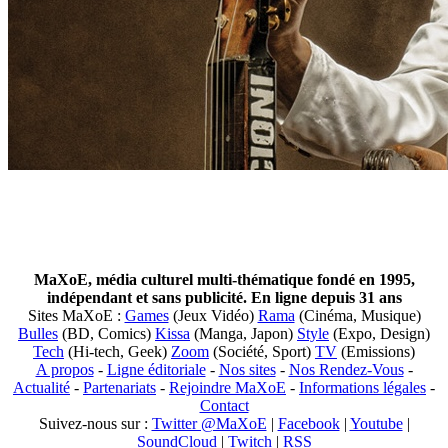
MaXoE, média culturel multi-thématique fondé en 1995,
indépendant et sans publicité. En ligne depuis 31 ans
Sites MaXoE :
Games
(Jeux Vidéo)
Rama
(Cinéma, Musique)
Bulles
(BD, Comics)
Kissa
(Manga, Japon)
Style
(Expo, Design)
Tech
(Hi-tech, Geek)
Zoom
(Société, Sport)
TV
(Emissions)
A propos
-
Ligne éditoriale
-
Nos sites
-
Nos Rendez-Vous
-
Actualité
-
Partenariats
-
Rejoindre MaXoE
-
Informations légales
-
Contact
Suivez-nous sur :
Twitter @MaXoE
|
Facebook
|
Youtube
|
SoundCloud
|
Twitch
|
RSS