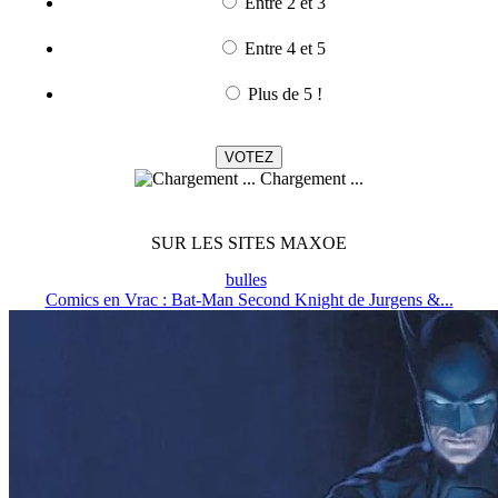
Entre 2 et 3
Entre 4 et 5
Plus de 5 !
Chargement ...
SUR LES SITES MAXOE
bulles
Comics en Vrac : Bat-Man Second Knight de Jurgens &...