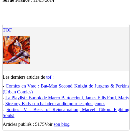
Sortie France
: 12/05/2014
TOF
Les derniers articles de
tof
:
-
Comics en Vrac : Bat-Man Second Knight de Jurgens & Perkins
(Urban Comics)
-
La Playlist : Bartok de Marco Bartoccioni, James Ellis Ford, Marty
-
Streamy Kids : un baladeur audio pour les plus jeunes
-
Sorties JV : Beast of Reincarnation, Marvel Tōkon: Fighting
Souls!
Articles publiés : 5175
Voir
son blog