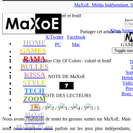
▲
MaXoE.
Média
Indépendant.
S
MaXoE
>
GAMES
>
Tests
>
PC
>
The Last Tinker City Of Colors
: coloré et festif
Jeux
Xbox Series
tof
- 31.05.14, 13:04
Partager cet article sur
X/Twitter
Facebook
HOME
PC
Mac
GAM
GAMES
Toggle nav
RAMA
The Last Tinker City Of Colors : coloré et festif
N
BULLES
T
Sort
KISSA
NOTE DE MaXoE
Hebd
STYLE
Vidé
Pres
TECH
Bons 
VOTE DES LECTEURS
ZOOM
TV
MaXoE
Nous avons l'habitude de tester les grosses sorties sur MaXoE. Mais
Festival
MaXoE 25 ans
nous nous attardons aussi parfois sur les jeux plus indépendants,
!