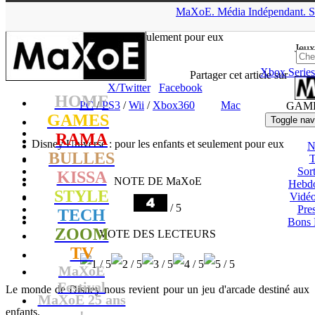
▲
MaXoE.
Média
Indépendant.
S
MaXoE
>
GAMES
>
Tests
>
PC
>
Disney Universe : pour les
enfants et seulement pour eux
Jeux
Xbox Series
tof
- 29.12.11, 19:20
Partager cet article sur
X/Twitter
Facebook
HOME
PC
/
PS3
/
Wii
/
Xbox360
Mac
GAM
GAMES
Toggle nav
RAMA
Disney Universe : pour les enfants et seulement pour eux
N
BULLES
T
Sort
KISSA
NOTE DE MaXoE
Hebd
STYLE
Vidé
/ 5
Pres
TECH
Bons 
ZOOM
VOTE DES LECTEURS
TV
MaXoE
Festival
Le monde de Disney nous revient pour un jeu d'arcade destiné aux
MaXoE 25 ans
enfants.
!