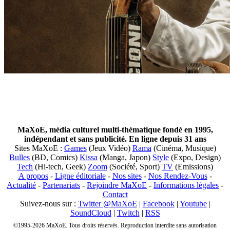
MaXoE, média culturel multi-thématique fondé en 1995,
indépendant et sans publicité. En ligne depuis 31 ans
Sites MaXoE :
Games
(Jeux Vidéo)
Rama
(Cinéma, Musique)
Bulles
(BD, Comics)
Kissa
(Manga, Japon)
Style
(Expo, Design)
Tech
(Hi-tech, Geek)
Zoom
(Société, Sport)
TV
(Emissions)
A propos
-
Ligne éditoriale
-
Nos sites
-
Nos Rendez-Vous
-
Actualité
-
Partenariats
-
Rejoindre MaXoE
-
Informations légales
-
Contact
Suivez-nous sur :
Twitter @MaXoE
|
Facebook
|
Youtube
|
SoundCloud
|
Twitch
|
RSS
©1995-2026 MaXoE. Tous droits réservés. Reproduction interdite sans autorisation