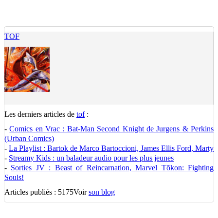
TOF
Les derniers articles de
tof
:
-
Comics en Vrac : Bat-Man Second Knight de Jurgens & Perkins
(Urban Comics)
-
La Playlist : Bartok de Marco Bartoccioni, James Ellis Ford, Marty
-
Streamy Kids : un baladeur audio pour les plus jeunes
-
Sorties JV : Beast of Reincarnation, Marvel Tōkon: Fighting
Souls!
Articles publiés : 5175
Voir
son blog