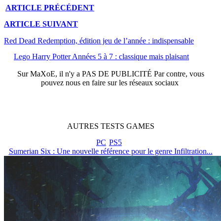
ARTICLE
PRÉCÉDENT
ARTICLE
SUIVANT
Red Dead Redemption, édition jeu de l’année : indispensable
Lego Harry Potter Années 5 à 7 : classique mais plaisant
Sur
MaXoE
, il n'y a
PAS DE PUBLICITÉ
Par contre, vous
pouvez nous en faire sur les réseaux sociaux
AUTRES
TESTS
GAMES
PC
PS5
Sumerian Six : Une nouvelle référence pour le genre Infiltration...