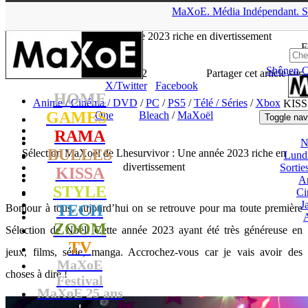
▲
MaXoE.
Média
Indépendant.
S
MaXoE
>
KISSA
>
Dossiers
>
Anime
>
Sélection MaXoël de
Lhesurvivor : Une année 2023 riche en divertissement
F
Shônen
C
Lhesurvivor
- 24.12.23, 10:12
Partager cet article sur
X/Twitter
Facebook
HOME
Anime
/
Cinéma / DVD
/
PC
/
PS5
/
Télé / Séries
/
Xbox
KIS
GAMES
One
Bleach
/
MaXoël
Toggle nav
RAMA
N
BULLES
Sélection MaXoël de Lhesurvivor : Une année 2023 riche en
Lund
divertissement
Sorti
KISSA
A
STYLE
Ci
J
TECH
Bonjour à tous, aujourd’hui on se retrouve pour ma toute première
ZOOM
Sélection de Noël. Cette année 2023 ayant été très généreuse en
TV
jeux, films, série, manga. Accrochez-vous car je vais avoir des
MaXoE
choses à dire !
Festival
MaXoE 25 ans
!