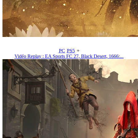
PC
PS5
+
Vidéo Replay : EA Sports FC 27, Black Desert, 1666:...