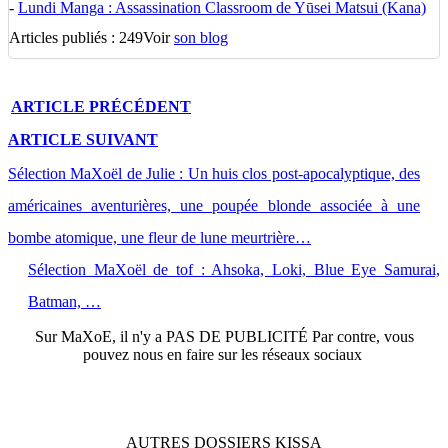
-
Lundi Manga : Assassination Classroom de Yūsei Matsui (Kana)
Articles publiés : 249
Voir
son blog
ARTICLE
PRÉCÉDENT
ARTICLE
SUIVANT
Sélection MaXoël de Julie : Un huis clos post-apocalyptique, des
américaines aventurières, une poupée blonde associée à une
bombe atomique, une fleur de lune meurtrière…
Sélection MaXoël de tof : Ahsoka, Loki, Blue Eye Samurai,
Batman, …
Sur
MaXoE
, il n'y a
PAS DE PUBLICITÉ
Par contre, vous
pouvez nous en faire sur les réseaux sociaux
AUTRES
DOSSIERS
KISSA