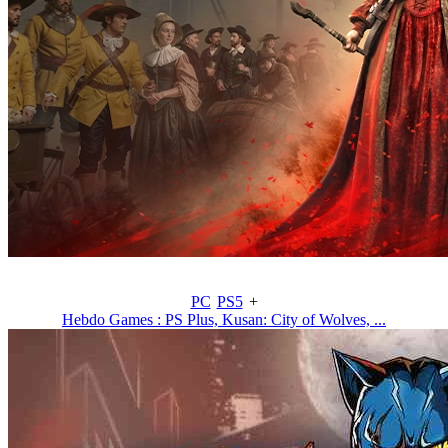
PC
PS5
+
Hebdo Games : PS Plus, Kusan: City of Wolves, ...