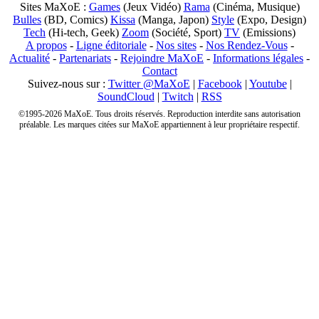
Sites MaXoE :
Games
(Jeux Vidéo)
Rama
(Cinéma, Musique)
Bulles
(BD, Comics)
Kissa
(Manga, Japon)
Style
(Expo, Design)
Tech
(Hi-tech, Geek)
Zoom
(Société, Sport)
TV
(Emissions)
A propos
-
Ligne éditoriale
-
Nos sites
-
Nos Rendez-Vous
-
Actualité
-
Partenariats
-
Rejoindre MaXoE
-
Informations légales
-
Contact
Suivez-nous sur :
Twitter @MaXoE
|
Facebook
|
Youtube
|
SoundCloud
|
Twitch
|
RSS
©1995-2026 MaXoE. Tous droits réservés. Reproduction interdite sans autorisation
préalable. Les marques citées sur MaXoE appartiennent à leur propriétaire respectif.