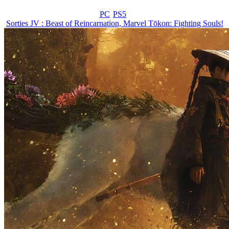
PC
PS5
Sorties JV : Beast of Reincarnation, Marvel Tōkon: Fighting Souls!