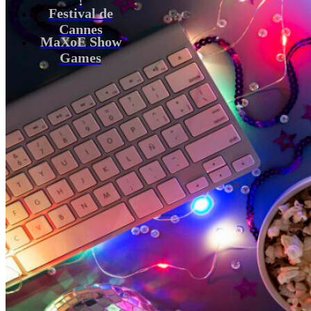
Festival de
Cannes
MaXoE Show
Games