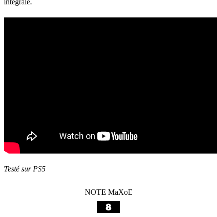
intégrale.
Testé sur PS5
NOTE MaXoE