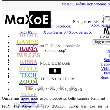
▲
MaXoE.
Média
Indépendant.
S
MaXoE
>
GAMES
>
Tests
>
PC
>
Remnant II : Une suite sublimée
Jeux
Zelphyrnia
- 30.07.23, 19:57
Partager cet article sur
Xbox Series
X/Twitter
Facebook
PC
/
PS5
Xbox Series S
/
Xbox Series X
HOME
GAM
GAMES
Toggle nav
Remnant II : Une suite sublimée
RAMA
Solo ou coop'
N
BULLES
T
Sort
KISSA
NOTE DE MaXoE
Hebd
STYLE
Vidé
Pres
TECH
Bons 
VOTE DES LECTEURS
ZOOM
TV
MaXoE
Quatre ans après nous avoir proposé sa belle surprise Remnant -
Festival
MaXoE 25 ans
From The Ashes, un TPS d’Action Survie très axé sur la
!