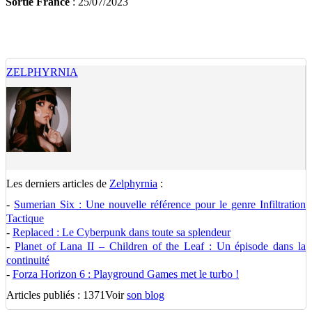
Sortie France
: 25/07/2023
ZELPHYRNIA
Les derniers articles de
Zelphyrnia
:
-
Sumerian Six : Une nouvelle référence pour le genre Infiltration
Tactique
-
Replaced : Le Cyberpunk dans toute sa splendeur
-
Planet of Lana II – Children of the Leaf : Un épisode dans la
continuité
-
Forza Horizon 6 : Playground Games met le turbo !
Articles publiés : 1371
Voir
son blog