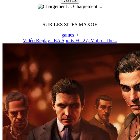
Chargement ...
SUR LES SITES MAXOE
games
+
Vidéo Replay : EA Sports FC 27, Mafia : The...