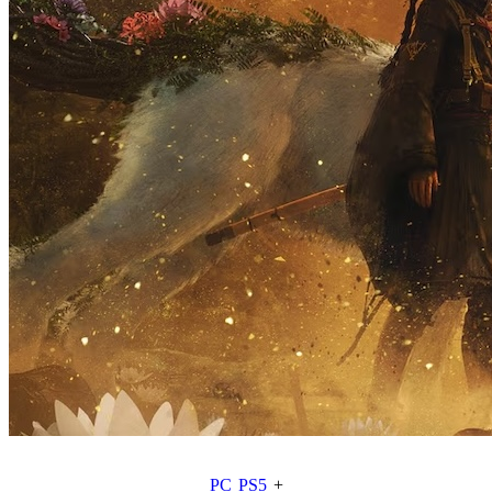
PC
PS5
+