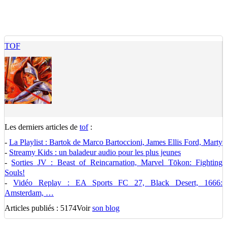
TOF
Les derniers articles de
tof
:
-
La Playlist : Bartok de Marco Bartoccioni, James Ellis Ford, Marty
-
Streamy Kids : un baladeur audio pour les plus jeunes
-
Sorties JV : Beast of Reincarnation, Marvel Tōkon: Fighting
Souls!
-
Vidéo Replay : EA Sports FC 27, Black Desert, 1666:
Amsterdam, …
Articles publiés : 5174
Voir
son blog