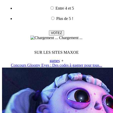
Entre 4 et 5
Plus de 5 !
Chargement ...
SUR LES SITES MAXOE
games
+
Concours Gloomy Eyes : Des codes à gagner pour tous...