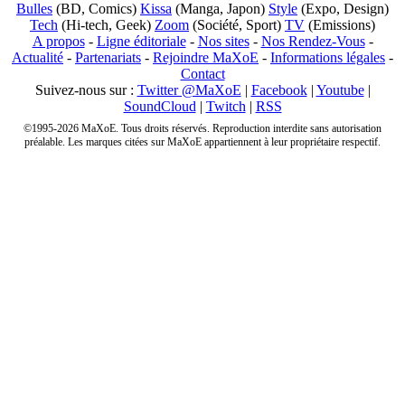
Bulles
(BD, Comics)
Kissa
(Manga, Japon)
Style
(Expo, Design)
Tech
(Hi-tech, Geek)
Zoom
(Société, Sport)
TV
(Emissions)
A propos
-
Ligne éditoriale
-
Nos sites
-
Nos Rendez-Vous
-
Actualité
-
Partenariats
-
Rejoindre MaXoE
-
Informations légales
-
Contact
Suivez-nous sur :
Twitter @MaXoE
|
Facebook
|
Youtube
|
SoundCloud
|
Twitch
|
RSS
©1995-2026 MaXoE. Tous droits réservés. Reproduction interdite sans autorisation
préalable. Les marques citées sur MaXoE appartiennent à leur propriétaire respectif.