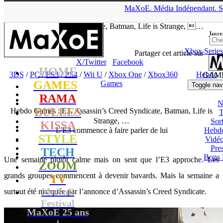
▲
MaXoE.
Média
Indépendant.
S
MaXoE
>
GAMES
>
Dossiers
>
3DS
>
Hebdo Games : E3,
Assassin’s Creed Syndicate, Batman, Life is Strange, …
Jeux
Xbox Series
tof
- 16.05.15, 11:24
Partager cet article sur
X/Twitter
Facebook
HOME
3DS
/
PC
/
PS3
/
PS4
/
Wii U
/
Xbox One
/
Xbox360
Hebdo
GAM
GAMES
Games
Toggle nav
RAMA
N
BULLES
Hebdo Games : E3, Assassin’s Creed Syndicate, Batman, Life is
T
Strange, …
Sort
KISSA
L'E3 commence à faire parler de lui
Hebd
STYLE
Vidé
Pres
TECH
Bons 
Une semaine plutôt calme mais on sent que l’E3 approche. Les
ZOOM
grands groupes commencent à devenir bavards. Mais la semaine a
TV
MaXoE
surtout été marquée par l’annonce d’Assassin’s Creed Syndicate.
Festival
MaXoE 25 ans
!