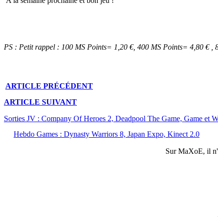
A la semaine prochaine et bon jeu !
PS : Petit rappel : 100 MS Points= 1,20 €, 400 MS Points= 4,80 € ,
ARTICLE
PRÉCÉDENT
ARTICLE
SUIVANT
Sorties JV : Company Of Heroes 2, Deadpool The Game, Game et W
Hebdo Games : Dynasty Warriors 8, Japan Expo, Kinect 2.0
Sur
MaXoE
, il 