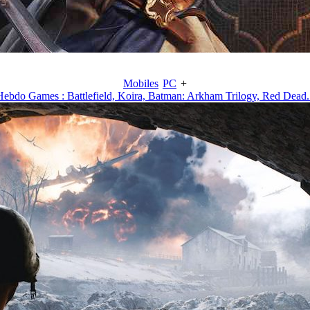
Mobiles
PC
+
Hebdo Games : Battlefield, Koira, Batman: Arkham Trilogy, Red Dead..