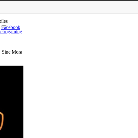
oW, Borderlands 2, Limbo, Sin…
iles
Facebook
etrogaming
, Sine Mora