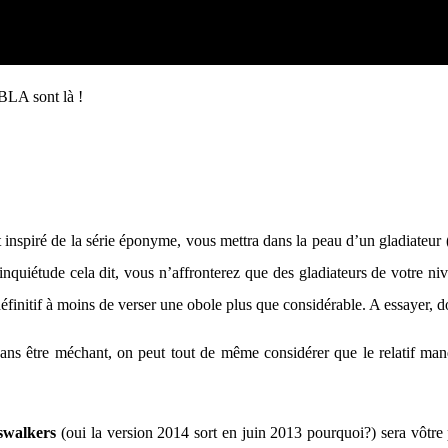
XBLA sont là !
inspiré de la série éponyme, vous mettra dans la peau d’un gladiateur (i
inquiétude cela dit, vous n’affronterez que des gladiateurs de votre n
éfinitif à moins de verser une obole plus que considérable. A essayer, don
ns être méchant, on peut tout de même considérer que le relatif manqu
swalkers
(oui la version 2014 sort en juin 2013 pourquoi?) sera vôt