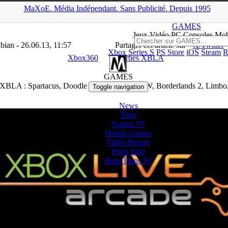
MaXoE.
Média
Indépendant.
▲
Sans Pub
licité
.
Depuis 1995
>
Xbox360
>
Les sorties XBLA : Spartacus, Doodle Jump, Magic, G
GAMES
Jeux
Vidéo
PC Consoles Mob
ian - 26.06.13, 11:57
Partager cet article sur
X/Twitter
Xbox Series S
PS Store
iOS
Steam
R
Xbox360
Sorties XBLA
GAMES
s XBLA : Spartacus, Doodle Jump, Magic, GoW, Borderlands 2, Limbo
Toggle navigation
News
Tests
Sorties
JV
Hebdo Games
Vidéo
Replay
Press Start
Bons Plans
JV