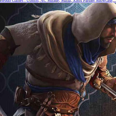
Hebdo Games : Ubisoft, AC Mirage, Mafia, Xbox Partner Showcase,..