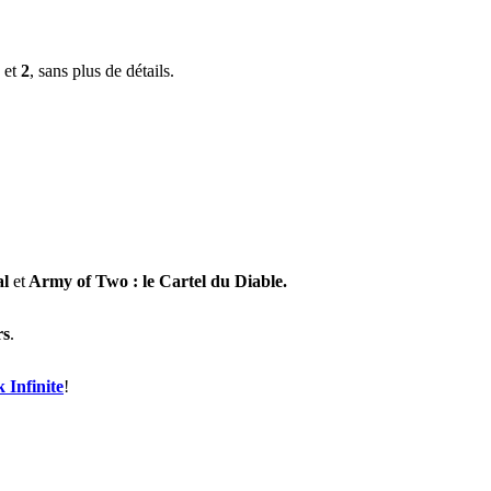
et
2
, sans plus de détails.
al
et
Army of Two : le Cartel du Diable.
rs
.
 Infinite
!