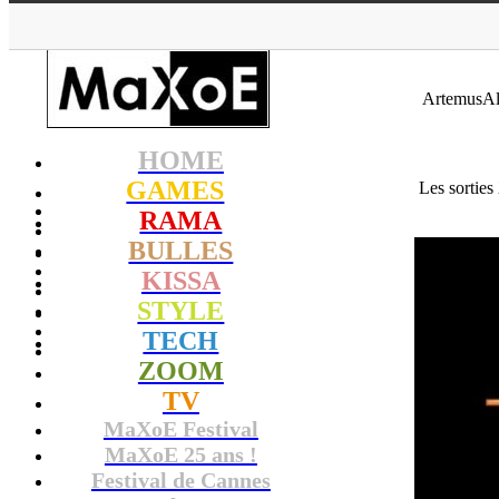
MaXoE
>
GAMES
>
Dossiers
ArtemusAlb
HOME
GAMES
Les sortie
RAMA
BULLES
KISSA
STYLE
TECH
ZOOM
TV
MaXoE Festival
MaXoE 25 ans !
Festival de Cannes